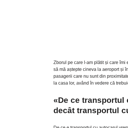
Zborul pe care l-am plătit și care îmi
să mă aștepte cineva la aeroport și în
pasagerii care nu sunt din proximitat
la casa lor, având în vedere că trebu
«De ce transportul 
decât transportul c
De ce e transportul cu autocarul vre