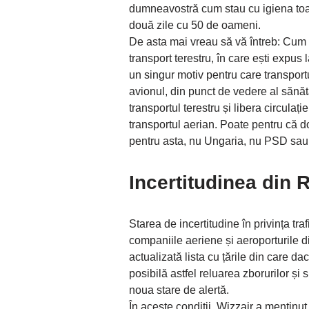
dumneavostră cum stau cu igiena toale
două zile cu 50 de oameni.
De asta mai vreau să vă întreb: Cum 
transport terestru, în care ești expus 
un singur motiv pentru care transport
avionul, din punct de vedere al sănăt
transportul terestru și libera circula
transportul aerian. Poate pentru că
pentru asta, nu Ungaria, nu PSD sau 
Incertitudinea din 
Starea de incertitudine în privința tr
companiile aeriene și aeroporturile d
actualizată lista cu țările din care dac
posibilă astfel reluarea zborurilor și s
noua stare de alertă.
În aceste condiții, Wizzair a menținut