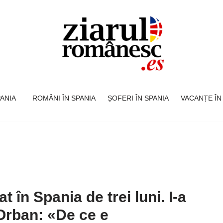
SPANIA
ROMÂNI ÎN SPANIA
ȘOFERI ÎN SPANIA
VACANȚE ÎN
 în Spania de trei luni. I-a
 Orban: «De ce e