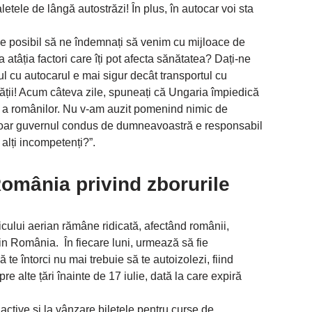
tele de lângă autostrăzi! În plus, în autocar voi sta
e posibil să ne îndemnați să venim cu mijloace de
la atâția factori care îți pot afecta sănătatea? Dați-ne
ul cu autocarul e mai sigur decât transportul cu
ății! Acum câteva zile, spuneați că Ungaria împiedică
ție a românilor. Nu v-am auzit pomenind nimic de
 doar guvernul condus de dumneavoastră e responsabil
alți incompetenți?”.
România privind zborurile
aficului aerian rămâne ridicată, afectând românii,
in România. În fiecare luni, urmează să fie
ă te întorci nu mai trebuie să te autoizolezi, fiind
pre alte țări înainte de 17 iulie, dată la care expiră
 active și la vânzare biletele pentru curse de