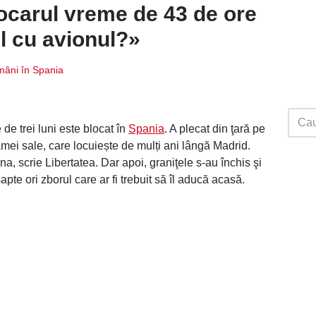
tocarul vreme de 43 de ore
l cu avionul?»
âni în Spania
de trei luni este blocat în
Spania
. A plecat din ţară pe
amei sale, care locuiește de mulți ani lângă Madrid.
na, scrie Libertatea. Dar apoi, graniţele s-au închis şi
te ori zborul care ar fi trebuit să îl aducă acasă.