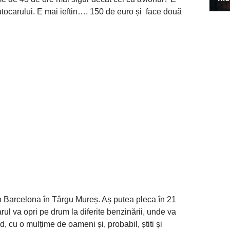
autocarului. E mai ieftin…. 150 de euro și face două
n Barcelona în Târgu Mureș. Aș putea pleca în 21
rul va opri pe drum la diferite benzinării, unde va
d, cu o mulțime de oameni și, probabil, știti și