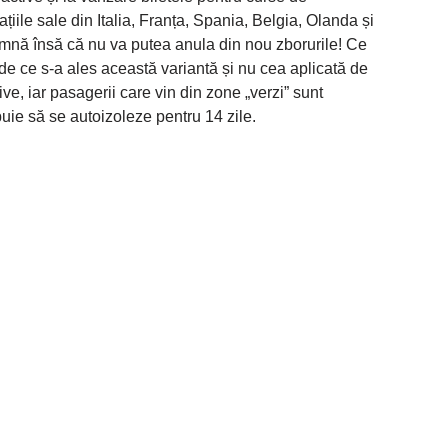
țiile sale din Italia, Franța, Spania, Belgia, Olanda și
mnă însă că nu va putea anula din nou zborurile! Ce
de ce s-a ales această variantă și nu cea aplicată de
tive, iar pasagerii care vin din zone „verzi” sunt
ebuie să se autoizoleze pentru 14 zile.