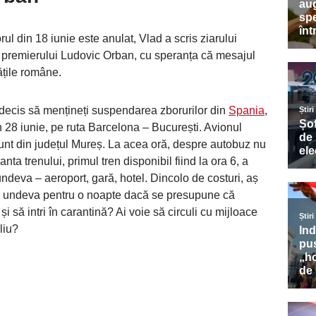
ul din 18 iunie este anulat, Vlad a scris ziarului
i premierului Ludovic Orban, cu speranța că mesajul
ățile române.
decis să mențineți suspendarea zborurilor din
Spania
,
 28 iunie, pe ruta Barcelona – București. Avionul
sunt din județul Mureș. La acea oră, despre autobuz nu
ta trenului, primul tren disponibil fiind la ora 6, a
undeva – aeroport, gară, hotel. Dincolo de costuri, aș
ezi undeva pentru o noapte dacă se presupune că
și să intri în carantină? Ai voie să circuli cu mijloace
iliu?