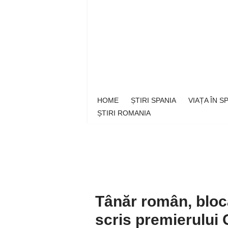
Sari
la
conținut
HOME
ȘTIRI SPANIA
VIAȚA ÎN 
ȘTIRI ROMANIA
Tânăr român, blocat
scris premierului