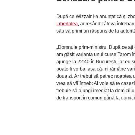
După ce Wizzair l-a anunțat că și zbor
Libertatea
, adresând câteva întrebăr
său va primi un răspuns de la autorit
„Domnule prim-ministru, După ce ați 
am găsit varianta unui curse Tarom în
ajunge la 22:40 în București, iar eu 
poate fi vorba, așa că-mi rămâne varian
doua zi. Ar trebui să petrec noaptea 
vrea să vă întreb: Ai voie să te caz
trebuie să ajungi imediat la domiciliu 
de transport în comun până la domic