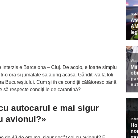
 e interzis e Barcelona – Cluj. De acolo, e foarte simplu
tr-o oră și jumătate să ajung acasă. Gândiți-vă la toți
ea Bucureștiului. Cum și în ce condiții călătoresc până
ie să respecte condițiile de carantină?
cu autocarul e mai sigur
u avionul?»
me de 43 de ore mai sigur decât cel cu avionul? E