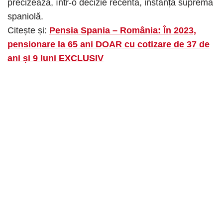
precizează, într-o decizie recentă, instanța supremă
spaniolă.
Citește și:
Pensia Spania – România: În 2023,
pensionare la 65 ani DOAR cu cotizare de 37 de
ani și 9 luni EXCLUSIV