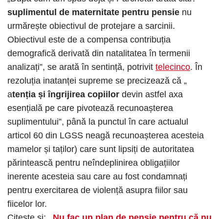
suplimentul de maternitate pentru pensie
nu
urmărește obiectivul de protejare a sarcinii.
Obiectivul este de a compensa contribuția
demografică derivată din natalitatea în termenii
analizați”, se arată în sentință, potrivit
telecinco
. În
rezoluția inatanței supreme se precizează că „
a
tenția și îngrijirea copiilor
devin astfel axa
esențială pe care pivotează recunoașterea
suplimentului”, până la punctul în care actualul
articol 60 din LGSS neagă recunoașterea acesteia
mamelor și taților) care sunt lipsiți de autoritatea
părintească pentru neîndeplinirea obligațiilor
inerente acesteia sau care au fost condamnați
pentru exercitarea de violență asupra fiilor sau
fiicelor lor.
Citește și:
„Nu fac un plan de pensie pentru că nu