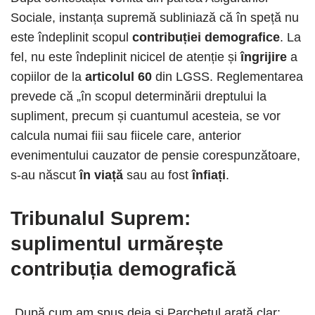
Sociale, instanța supremă subliniază că în speță nu
este îndeplinit scopul
contribuției demografice
. La
fel, nu este îndeplinit nicicel de atenție și
îngrijire
a
copiilor de la
articolul 60
din LGSS. Reglementarea
prevede că „în scopul determinării dreptului la
supliment, precum și cuantumul acesteia, se vor
calcula numai fiii sau fiicele care, anterior
evenimentului cauzator de pensie corespunzătoare,
s-au născut
în viață
sau au fost
înfiați
.
Tribunalul Suprem:
suplimentul urmărește
contribuția demografică
„După cum am spus deja și Parchetul arată clar: