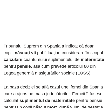
Tribunalul Suprem din Spania a indicat că doar
copiii
născuți vii
pot fi luați în considerare în scopul
calculării
cuantumului suplimentului de
maternitate
pentru
pensie
, așa cum prevede articolul 60 din
Legea generală a asigurărilor sociale (LGSS).
La baza deciziei se află cazul unei femei din Spania
care a ajuns pe masa judecătorilor. Femeii îi fusese
calculat
suplimentul de maternitate
pentru pensie
pentru un copil născut
mort
, după 9 luni de gestație.