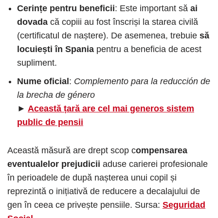
Cerințe pentru beneficii
: Este important să
ai
dovada
că copiii au fost înscriși la starea civilă
(certificatul de naștere). De asemenea, trebuie
să
locuiești în Spania
pentru a beneficia de acest
supliment.
Nume oficial
:
Complemento para la reducción de
la brecha de género
►
Această țară are cel mai generos sistem
public de pensii
Această măsură are drept scop c
ompensarea
eventualelor prejudicii
aduse carierei profesionale
în perioadele de după nașterea unui copil și
reprezintă o inițiativă de reducere a decalajului de
gen în ceea ce privește pensiile. Sursa:
Seguridad