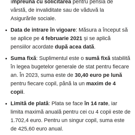
î
mpreună cu solicitarea
pentru pensia de
vârstă, de invaliditate sau de văduvă la
Asigurările sociale.
Data de intrare în vigoare
: Măsura a început să
se aplice pe
4 februarie 2021
și se aplică
pensiilor acordate
după acea dată
.
Suma fixă
: Suplimentul este o
sumă fixă
stabilită
în legea bugetelor generale de stat pentru fiecare
an. În 2023, suma este de
30,40 euro pe lună
pentru fiecare copil, până la un
maxim de 4
copii
.
Limită de plată
: Plata se face
în 14 rate
, iar
limita maximă anuală pentru cei cu 4 copii este de
1.702,4 euro. Pentru un singur copil, suma este
de 425,60 euro anual.