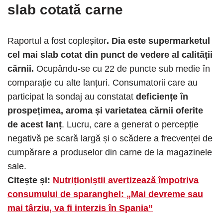
slab cotată carne
Raportul a fost copleșitor
. Dia este supermarketul
cel mai slab cotat din punct de vedere al calității
cărnii.
Ocupându-se cu 22 de puncte sub medie în
comparație cu alte lanțuri. Consumatorii care au
participat la sondaj au constatat
deficiențe în
prospețimea, aroma și varietatea cărnii oferite
de acest lanț
. Lucru, care a generat o percepție
negativă pe scară largă și o scădere a frecvenței de
cumpărare a produselor din carne de la magazinele
sale.
Citește și:
Nutriționiștii avertizează împotriva
consumului de sparanghel: „Mai devreme sau
mai târziu, va fi interzis în Spania”