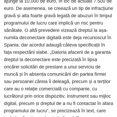
ajunge la 10.000 de euro, în loc de actualii 7.500 de
euro. De asemenea, se creează un tip de infracțiune
gravă și alta foarte gravă legată de abuzuri în timpul
programului de lucru care implică un risc pentru
sănătate. O altă prevedere vizează dreptul la așa-
numita deconectare digitală este deja recunoscut în
Spania, dar acordul adaugă câteva specificații în
fața respectării slabe. „Datoria afacerii de a garanta
dreptul la deconectare este precizată în lipsa
oricărei solicitări de prestare a unui serviciu de
muncă și în absența comunicării din partea firmei
sau persoanei căreia îi deleagă, precum și a terților
care au o relație comercială cu companie, cu
lucrătorul prin orice dispozitiv, instrument sau mijloc
digital, precum și dreptul de a nu fi contactat în afara
programului de lucru”, se precizează în text, care