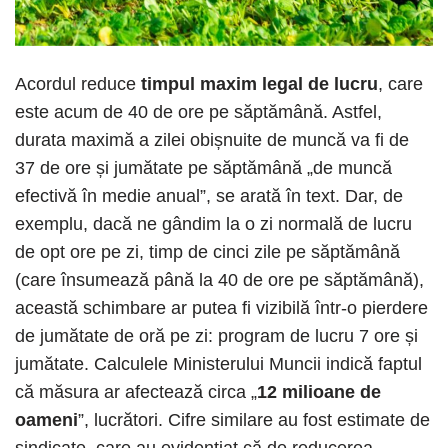
Acordul reduce
timpul maxim legal de lucru
, care
este acum de 40 de ore pe săptămână. Astfel,
durata maximă a zilei obișnuite de muncă va fi de
37 de ore și jumătate pe săptămână „de muncă
efectivă în medie anual”, se arată în text. Dar, de
exemplu, dacă ne gândim la o zi normală de lucru
de opt ore pe zi, timp de cinci zile pe săptămână
(care însumează până la 40 de ore pe săptămână),
această schimbare ar putea fi vizibilă într-o pierdere
de jumătate de oră pe zi: program de lucru 7 ore și
jumătate. Calculele Ministerului Muncii indică faptul
că măsura ar afectează circa „
12 milioane de
oameni
”, lucrători. Cifre similare au fost estimate de
sindicate, care au evidențiat că de reducerea