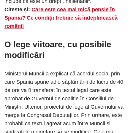
include că este un drept „inalienabil”.
Citește și:
Care este cea mai mică pensie în
Spania? Ce condiții trebuie să îndeplinească
românii
O lege viitoare, cu posibile
modificări
Ministerul Muncii a explicat că acordul social prin
care Spania spune adio săptămânii de lucru de 40
de ore va fi transferat în textul legal care este
aprobat de Guvernul de coaliție în Consiliul de
Miniștri. Ulterior, proiectul de lege al Guvernului va
merge la Congresul Deputaților. Prin urmare, este
probabil ca textul agreat acum între Muncii și
sindicatele majoritare să se modifice. Cele mai