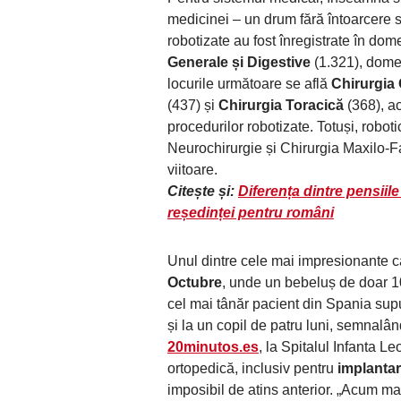
medicinei – un drum fără întoarcere s
robotizate au fost înregistrate în dom
Generale și Digestive
(1.321), domen
locurile următoare se află
Chirurgia 
(437) și
Chirurgia Toracică
(368), ac
procedurilor robotizate. Totuși, roboti
Neurochirurgie și Chirurgia Maxilo-F
viitoare.
Citește și:
Diferența dintre pensiile
reședinței pentru români
Unul dintre cele mai impresionante ca
Octubre
, unde un bebeluș de doar 10 
cel mai tânăr pacient din Spania supus
și la un copil de patru luni, semnalând
20minutos.es
, la Spitalul Infanta Le
ortopedică, inclusiv pentru
implantar
imposibil de atins anterior. „Acum m