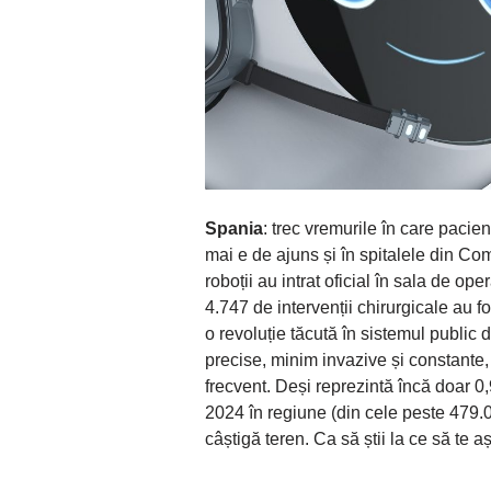
Spania
: trec vremurile în care pacie
mai e de ajuns și în spitalele din Co
roboții au intrat oficial în sala de op
4.747 de intervenții chirurgicale au f
o revoluție tăcută în sistemul public
precise, minim invazive și constante,
frecvent. Deși reprezintă încă doar 0,9
2024 în regiune (din cele peste 479.00
câștigă teren. Ca să știi la ce să te aș