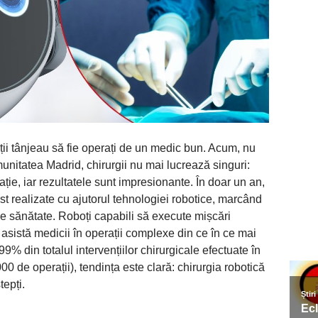
nții tânjeau să fie operați de un medic bun. Acum, nu
munitatea Madrid, chirurgii nu mai lucrează singuri:
erație, iar rezultatele sunt impresionante. În doar un an,
ost realizate cu ajutorul tehnologiei robotice, marcând
 de sănătate. Roboți capabili să execute mișcări
 asistă medicii în operații complexe din ce în ce mai
9% din totalul intervențiilor chirurgicale efectuate în
0 de operații), tendința este clară: chirurgia robotică
tepți.