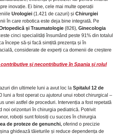
pre inovație. Ei bine, cele mai multe operații
eniile
Urologiei
(1.421 de cazuri) și
Chirurgiei
ii în care robotica este deja bine integrată. Pe
Ortopedică și Traumatologie
(826),
Ginecologia
este cinci specialități însumând peste 91% din totalul
ca începe să-și facă simțită prezența și în
acială, considerate de experți ca domenii de creștere
 contributive și necontributive în Spania și rolul
zuri din ultimele luni a avut loc la
Spitalul 12 de
luni a fost operat cu ajutorul unui robot chirurgical –
 unei astfel de proceduri. Intervenția a fost repetată
 noi orizonturi în chirurgia pediatrică. Potrivit
onor, roboții sunt folosiți cu succes în chirurgia
ea de proteze de genunchi,
oferind o precizie
așina ghidează tăieturile și reduce dependența de