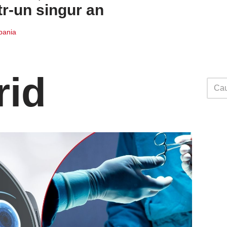
tr-un singur an
Spania
rid