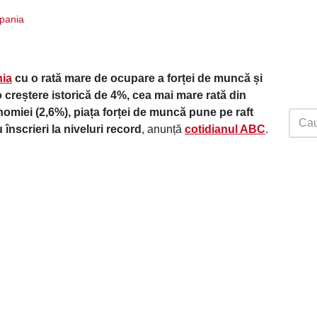
Spania
ia
cu o rată mare de ocupare a forței de muncă și
 creștere istorică de 4%, cea mai mare rată din
nomiei (2,6%), piața forței de muncă pune pe raft
înscrieri la niveluri record
, anunță
cotidianul ABC
.