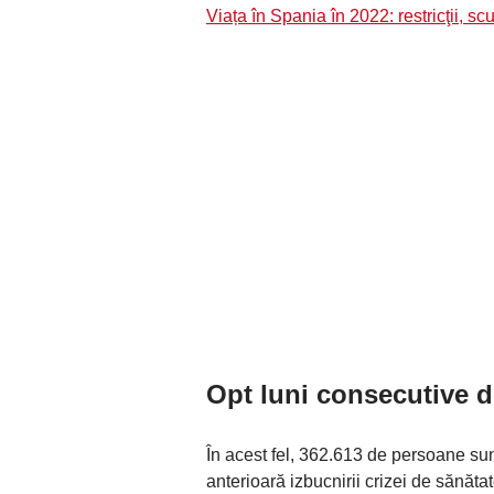
Viața în Spania în 2022: restricţii, s
Opt luni consecutive d
În acest fel, 362.613 de persoane su
anterioară izbucnirii crizei de sănăta