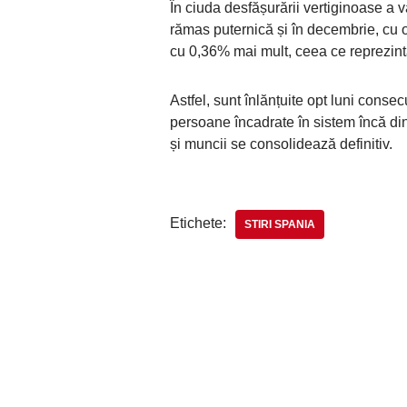
În ciuda desfășurării vertiginoase a v
rămas puternică și în decembrie, cu o
cu 0,36% mai mult, ceea ce reprezint
Astfel, sunt înlănțuite opt luni conse
persoane încadrate în sistem încă din 
și muncii se consolidează definitiv.
Etichete:
STIRI SPANIA