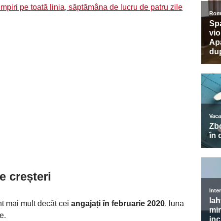
cumpiri pe toată linia, săptămâna de lucru de patru zile
e creșteri
nt mai mult decât cei
angajați în februarie 2020
, luna
te.