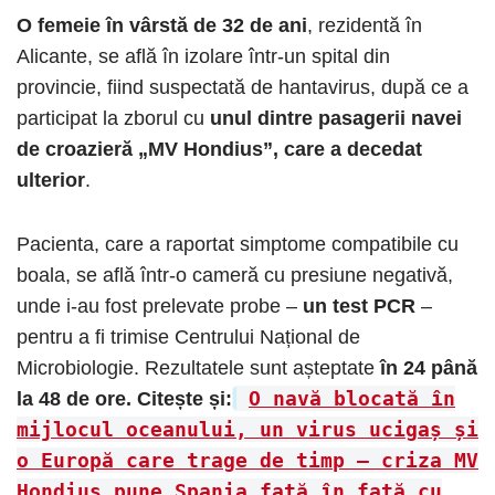
O femeie în vârstă de 32 de ani
, rezidentă în
Alicante, se află în izolare într-un spital din
provincie, fiind suspectată de hantavirus, după ce a
participat la zborul cu
unul dintre pasagerii navei
de croazieră „MV Hondius”, care a decedat
ulterior
.
Pacienta, care a raportat simptome compatibile cu
boala, se află într-o cameră cu presiune negativă,
unde i-au fost prelevate probe –
un test PCR
–
pentru a fi trimise Centrului Național de
Microbiologie. Rezultatele sunt așteptate
în 24 până
O navă blocată în
la 48 de ore. Citește și:
mijlocul oceanului, un virus ucigaș și
o Europă care trage de timp — criza MV
Hondius pune Spania față în față cu