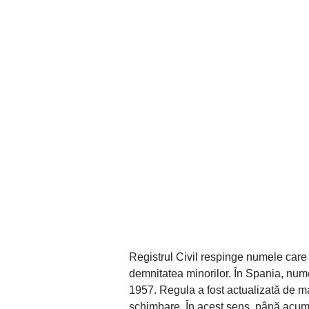
Registrul Civil respinge numele care 
demnitatea minorilor. În Spania, num
1957. Regula a fost actualizată de ma
schimbare. În acest sens, până acum