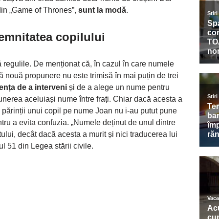
in „Game of Thrones”,
sunt la modă
.
emnitatea copilului
că regulile. De menționat că, în cazul în care numele
tă nouă propunere nu este trimisă în mai puțin de trei
tența
de a interveni
și de a alege un nume pentru
 punerea aceluiași nume între frați. Chiar dacă acesta a
, părinții unui copil pe nume Joan nu i-au putut pune
tru a evita confuzia. „Numele deținut de unul dintre
tului, decât dacă acesta a murit și nici traducerea lui
ul 51 din Legea stării civile.