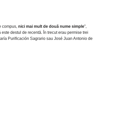
me compus,
nici mai mult de două nume simple
”,
ă este destul de recentă. În trecut erau permise trei
aría Purificación Sagrario sau José Juan Antonio de