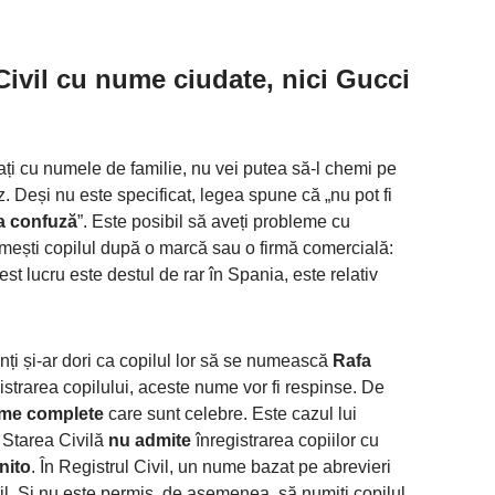
Civil cu nume ciudate, nici Gucci
cați cu numele de familie, nu vei putea să-l chemi pe
z. Deși nu este specificat, legea spune că „nu pot fi
ea confuză
”. Este posibil să aveți probleme cu
umești copilul după o marcă sau o firmă comercială:
est lucru este destul de rar în Spania, este relativ
rinți și-ar dori ca copilul lor să se numească
Rafa
gistrarea copilului, aceste nume vor fi respinse. De
nume complete
care sunt celebre. Este cazul lui
. Starea Civilă
nu admite
înregistrarea copiilor cu
nito
. În Registrul Civil, un nume bazat pe abrevieri
bil. Și nu este permis, de asemenea, să numiți copilul