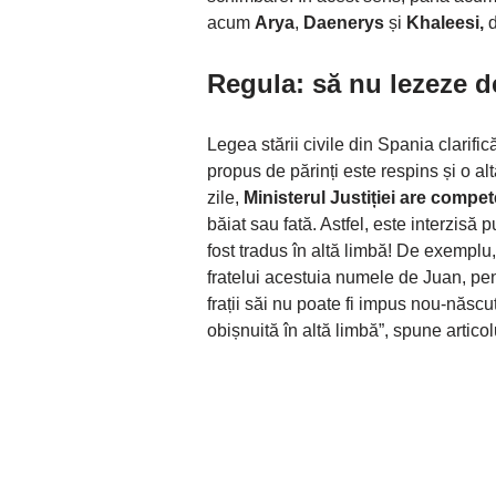
acum
Arya
,
Daenerys
și
Khaleesi,
d
Regula: să nu lezeze d
Legea stării civile din Spania clarifi
propus de părinți este respins și o al
zile,
Ministerul Justiției are compe
băiat sau fată. Astfel, este interzisă
fost tradus în altă limbă! De exemplu
fratelui acestuia numele de Juan, pen
frații săi nu poate fi impus nou-născu
obișnuită în altă limbă”, spune articol