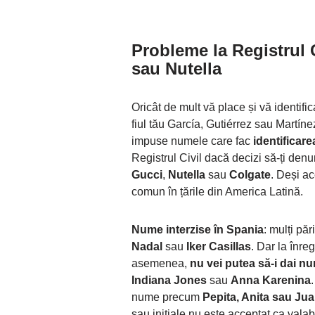
Probleme la Registrul 
sau Nutella
Oricât de mult vă place și vă identifi
fiul tău García, Gutiérrez sau Martíne
impuse numele care fac
identificar
Registrul Civil dacă decizi să-ți den
Gucci
,
Nutella
sau
Colgate
. Deși ac
comun în țările din America Latină.
Nume interzise în Spania
: mulți pă
Nadal
sau
Iker Casillas
. Dar la înre
asemenea,
nu vei putea să-i dai 
Indiana Jones
sau
Anna Karenina
nume precum
Pepita, Anita sau Jua
sau inițiale nu este acceptat ca vala