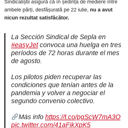
Sindicaliștii asigură că în ședința de mediere între
ambele părți, desfășurată pe 22 iulie,
nu a avut
nicun rezultat satisfăcător.
La Sección Sindical de Sepla en
#easyJet
convoca una huelga en tres
períodos de 72 horas durante el mes
de agosto.
Los pilotos piden recuperar las
condiciones que tenían antes de la
pandemia y volver a negociar el
segundo convenio colectivo.
Más info
https://t.co/pgScW7mA3O
pic.twitter.com/41aFikXpK5