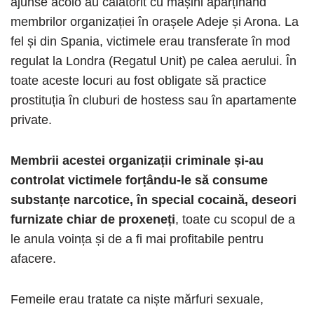
ajunse acolo au călătorit cu mașini aparținând
membrilor organizației în orașele Adeje și Arona. La
fel și din Spania, victimele erau transferate în mod
regulat la Londra (Regatul Unit) pe calea aerului. În
toate aceste locuri au fost obligate să practice
prostituția în cluburi de hostess sau în apartamente
private.
Membrii acestei organizații criminale și-au
controlat victimele forțându-le să consume
substanțe narcotice, în special cocaină, deseori
furnizate chiar de proxeneți
, toate cu scopul de a
le anula voința și de a fi mai profitabile pentru
afacere.
Femeile erau tratate ca niște mărfuri sexuale,