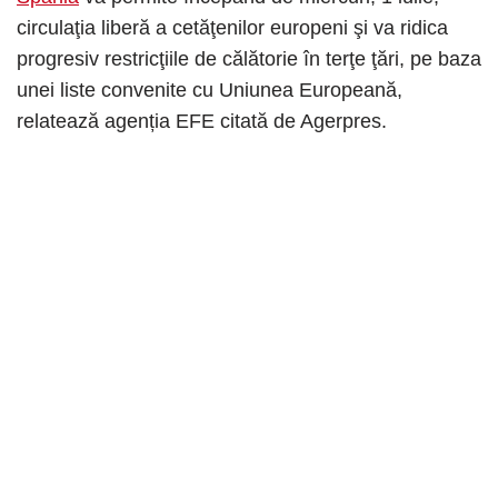
circulaţia liberă a cetăţenilor europeni şi va ridica
progresiv restricţiile de călătorie în terţe ţări, pe baza
unei liste convenite cu Uniunea Europeană,
relatează agenția EFE citată de Agerpres.