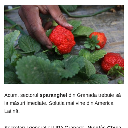
Acum, sectorul
sparanghel
din Granada trebuie să
ia măsuri imediate. Soluția mai vine din America
Latină.
Secretarul general al UPA Granada,
Nicolás Chica
,