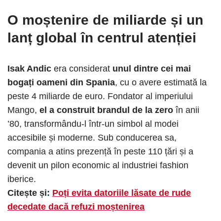
O moștenire de miliarde și un
lanț global în centrul atenției
Isak Andic
era considerat
unul dintre cei mai
bogați oameni din Spania
, cu o avere estimată la
peste 4 miliarde de euro. Fondator al imperiului
Mango,
el a construit brandul de la zero
în anii
’80, transformându-l într-un simbol al modei
accesibile și moderne. Sub conducerea sa,
compania a atins prezență în peste 110 țări și a
devenit un pilon economic al industriei fashion
iberice.
Citește și:
Poți evita datoriile lăsate de rude
decedate dacă refuzi moștenirea