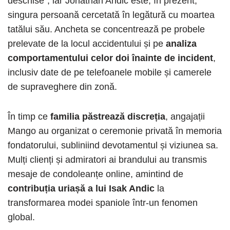
deschise”, iar Jonathan Andic este, în prezent,
singura persoană cercetată în legătură cu moartea
tatălui său. Ancheta se concentrează pe probele
prelevate de la locul accidentului și pe
analiza
comportamentului celor doi înainte de incident
,
inclusiv date de pe telefoanele mobile și camerele
de supraveghere din zonă.
În timp ce
familia păstrează discreția
, angajații
Mango au organizat o ceremonie privată în memoria
fondatorului, subliniind devotamentul și viziunea sa.
Mulți clienți și admiratori ai brandului au transmis
mesaje de condoleanțe online, amintind de
contribuția uriașă a lui Isak Andic
la
transformarea modei spaniole într-un fenomen
global.