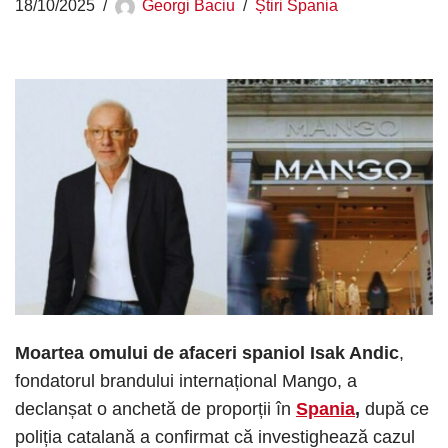
18/10/2025
Georgi Baciu
Știri Spania
Moartea omului de afaceri spaniol Isak Andic
,
fondatorul brandului internațional Mango, a
declanșat o anchetă de proporții în
Spania
,
după ce
poliția catalană a confirmat că investighează cazul