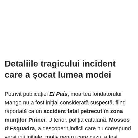
Detaliile tragicului incident
care a șocat lumea modei
Potrivit publicației
El País
,
moartea fondatorului
Mango nu a fost inițial considerată suspectă, fiind
raportată ca un
accident fatal petrecut în zona
munților Pirinei
. Ulterior, poliția catalană,
Mossos
d’Esquadra
, a descoperit indicii care nu corespund
versiunii inițiale, motiv pentru care cazul a fost