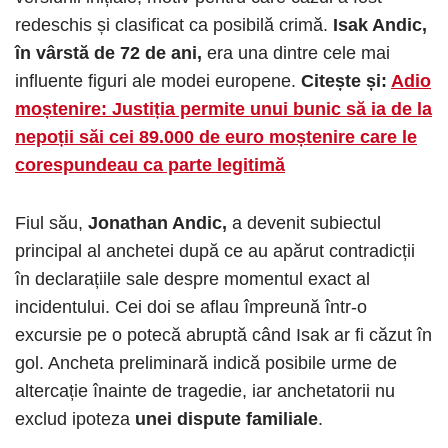
redeschis și clasificat ca posibilă crimă.
Isak Andic,
în vârstă de 72 de ani,
era una dintre cele mai
influente figuri ale modei europene.
Citește și:
Adio
moștenire: Justiția permite unui bunic să ia de la
nepoții săi cei 89.000 de euro moștenire care le
corespundeau ca parte legitimă
Fiul său,
Jonathan Andic,
a devenit subiectul
principal al anchetei după ce au apărut contradicții
în declarațiile sale despre momentul exact al
incidentului. Cei doi se aflau împreună într-o
excursie pe o potecă abruptă când Isak ar fi căzut în
gol. Ancheta preliminară indică posibile urme de
altercație înainte de tragedie, iar anchetatorii nu
exclud ipoteza
unei dispute familiale
.