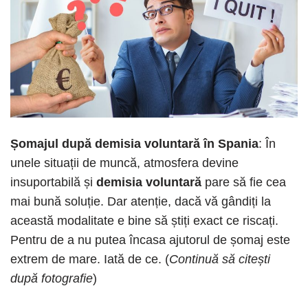
Șomajul după demisia voluntară în Spania
: În
unele situații de muncă, atmosfera devine
insuportabilă și
demisia voluntară
pare să fie cea
mai bună soluție. Dar atenție, dacă vă gândiți la
această modalitate e bine să știți exact ce riscați.
Pentru de a nu putea încasa ajutorul de șomaj este
extrem de mare. Iată de ce. (
Continuă să citești
după fotografie
)