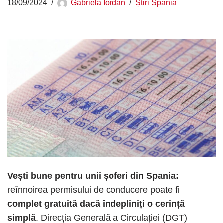
18/09/2024
Gabriela Iordan
Știri Spania
Vești bune pentru unii șoferi din Spania:
reînnoirea permisului de conducere poate fi
complet gratuită dacă îndepliniți o cerință
simplă
. Direcția Generală a Circulației (DGT)