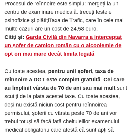
Procesul de reînnoire este simplu: mergeți la un
centru de examinare medicală, treceți testele
psihofizice și plătițiTaxa de Trafic, care în cele mai
multe cazuri are un cost de 24,58 euro.
Citiți și:
Garda Civilă din Navarra a interceptat
un șofer de camion român cu o alcoolemie de
opt ori mai mare decât limita legală
Cu toate acestea,
pentru unii șoferi, taxa de
reînnoire a DGT este complet gratuită
.
Cei care
au împlinit vârsta de 70 de ani sau mai mult
sunt
scutiți de la plata acestei taxe. Cu toate acestea,
deși nu există niciun cost pentru reînnoirea
permisului, șoferii cu vârsta peste 70 de ani vor
trebui totuși să facă față cheltuielilor examenului
medical obligatoriu care atestă că sunt apți să