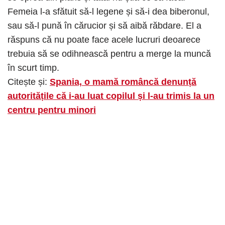
Femeia l-a sfătuit să-l legene și să-i dea biberonul,
sau să-l pună în cărucior și să aibă răbdare. El a
răspuns că nu poate face acele lucruri deoarece
trebuia să se odihnească pentru a merge la muncă
în scurt timp.
Citește și:
Spania, o mamă româncă denunță
autoritățile că i-au luat copilul și l-au trimis la un
centru pentru minori