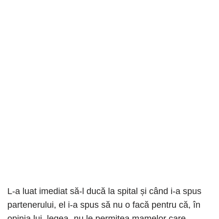
L-a luat imediat să-l ducă la spital și când i-a spus
partenerului, el i-a spus să nu o facă pentru că, în
opinia lui, legea „nu le permitea mamelor care