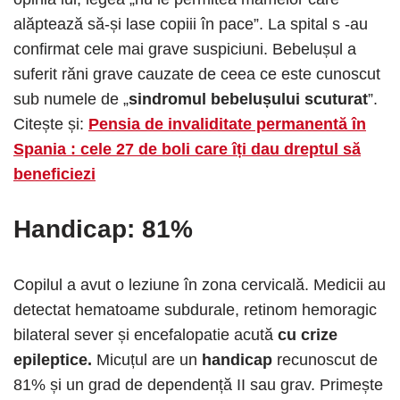
alăptează să-și lase copiii în pace”. La spital s -au
confirmat cele mai grave suspiciuni. Bebelușul a
suferit răni grave cauzate de ceea ce este cunoscut
sub numele de „
sindromul bebelușului scuturat
”.
Citește și:
Pensia de invaliditate permanentă în
Spania : cele 27 de boli care îți dau dreptul să
beneficiezi
Handicap
: 81%
Copilul a avut o leziune în zona cervicală. Medicii au
detectat hematoame subdurale, retinom hemoragic
bilateral sever și encefalopatie acută
cu crize
epileptice.
Micuțul are un
handicap
recunoscut de
81% și un grad de dependență II sau grav. Primește