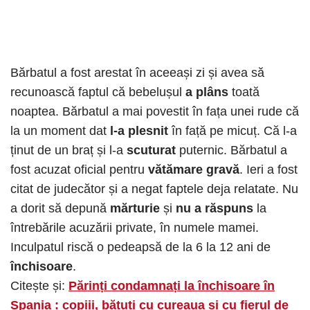
Bărbatul a fost arestat în aceeași zi și avea să
recunoască faptul că bebelușul
a plâns
toată
noaptea. Bărbatul a mai povestit în fața unei rude că
la un moment dat
l-a plesnit
în față pe micuț. Că l-a
ținut de un braț și l-a
scuturat
puternic. Bărbatul a
fost acuzat oficial pentru
vătămare gravă
. Ieri a fost
citat de judecător și a negat faptele deja relatate. Nu
a dorit să depună
mărturie
și
nu a răspuns
la
întrebările acuzării private, în numele mamei.
Inculpatul riscă o pedeapsă de la 6 la 12 ani de
închisoare
.
Citește și:
Părinți condamnați la închisoare în
Spania : copiii, bătuți cu cureaua și cu fierul de