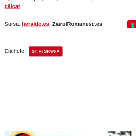
călcat
Sursa:
heraldo.es
,
ZiarulRomanesc.es
Etichete:
STIRI SPANIA