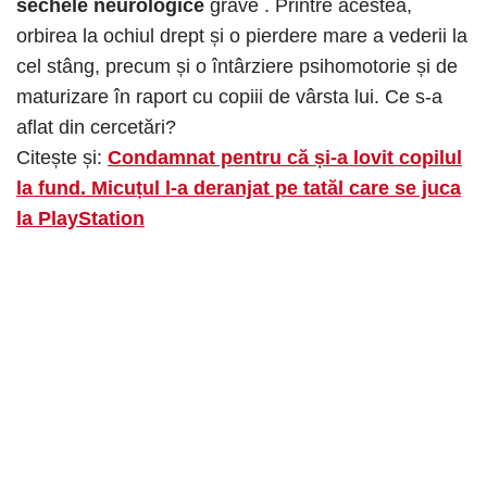
sechele neurologice
grave . Printre acestea,
orbirea la ochiul drept și o pierdere mare a vederii la
cel stâng, precum și o întârziere psihomotorie și de
maturizare în raport cu copiii de vârsta lui. Ce s-a
aflat din cercetări?
Citește și:
Condamnat pentru că și-a lovit copilul
la fund. Micuțul l-a deranjat pe tatăl care se juca
la PlayStation