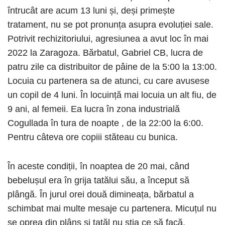
întrucât are acum 13 luni și, deși primește
tratament, nu se pot pronunța asupra evoluției sale.
Potrivit rechizitoriului, agresiunea a avut loc în mai
2022 la Zaragoza. Bărbatul, Gabriel CB, lucra de
patru zile ca distribuitor de pâine de la 5:00 la 13:00.
Locuia cu partenera sa de atunci, cu care avusese
un copil de 4 luni. În locuință mai locuia un alt fiu, de
9 ani, al femeii. Ea lucra în zona industrială
Cogullada în tura de noapte , de la 22:00 la 6:00.
Pentru câteva ore copiii stăteau cu bunica.
În aceste condiții, în noaptea de 20 mai, când
bebelușul era în grija tatălui său, a început să
plângă. În jurul orei două dimineața, bărbatul a
schimbat mai multe mesaje cu partenera. Micuțul nu
se oprea din plâns și tatăl nu știa ce să facă.