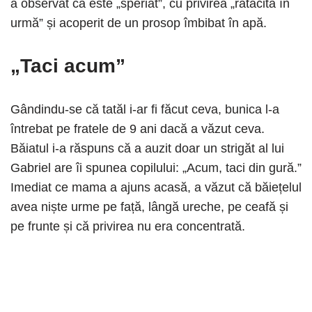
a observat că este „speriat”, cu privirea „rătăcită în
urmă” și acoperit de un prosop îmbibat în apă.
„Taci acum”
Gândindu-se că tatăl i-ar fi făcut ceva, bunica l-a
întrebat pe fratele de 9 ani dacă a văzut ceva.
Băiatul i-a răspuns că a auzit doar un strigăt al lui
Gabriel are îi spunea copilului: „Acum, taci din gură.”
Imediat ce mama a ajuns acasă, a văzut că băiețelul
avea niște urme pe față, lângă ureche, pe ceafă și
pe frunte și că privirea nu era concentrată.