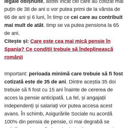
legale obișnuite
, astfel încât cei care au cotizat mai
puțin de 38 de ani o vor putea primi de la vârsta de
66 de ani și 6 luni, în timp ce
cei care au contribuit
mai mult de atât
. timp se va putea pensiona la 65
de ani.
Citește și:
Care este cea mai mică pensie în
Spania? Ce condiții trebuie să îndeplinească
românii
Important:
perioada minimă care trebuie să fi fost
cotizată este de 35 de ani
. Dintre aceștia 35 doi
trebuie să fi fost cu 15 ani înainte de cererea de
acces la pensie anticipată. La fel, și angajații
independenți și salariați vor putea accesa acest
avans. În schimb, Asigurările Sociale nu acordă
100% din pensia de pensie, ci mai degrabă se