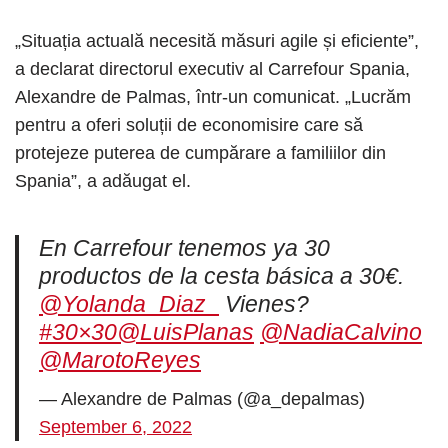
„Situația actuală necesită măsuri agile și eficiente”,
a declarat directorul executiv al Carrefour Spania,
Alexandre de Palmas, într-un comunicat. „Lucrăm
pentru a oferi soluții de economisire care să
protejeze puterea de cumpărare a familiilor din
Spania”, a adăugat el.
En Carrefour tenemos ya 30
productos de la cesta básica a 30€.
@Yolanda_Diaz_
Vienes?
#30×30
@LuisPlanas
@NadiaCalvino
@MarotoReyes
— Alexandre de Palmas (@a_depalmas)
September 6, 2022