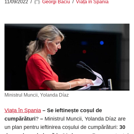
11/09/2022
Georgi Baciu
Viața în Spania
Ministrul Muncii, Yolanda Díaz
Viața în Spania
– Se ieftinește coșul de
cumpărături
?
–
Ministrul Muncii, Yolanda Díaz are
un plan pentru ieftinirea coșului de cumpărături:
30