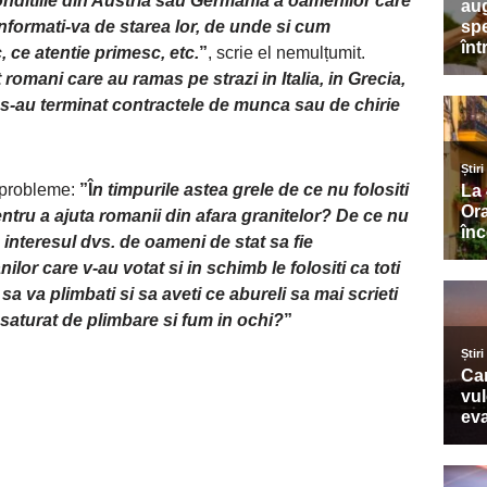
onditiile din Austria sau Germania a oamenilor care
formati-va de starea lor, de unde si cum
ce atentie primesc, etc.
”
, scrie el nemulțumit.
 romani care au ramas pe strazi in Italia, in Grecia,
i s-au terminat contractele de munca sau de chirie
e probleme:
”Î
n timpurile astea grele de ce nu folositi
entru a ajuta romanii din afara granitelor? De ce nu
 interesul dvs. de oameni de stat sa fie
ilor care v-au votat si in schimb le folositi ca toti
a sa va plimbati si sa aveti ce abureli sa mai scrieti
turat de plimbare si fum in ochi?
”