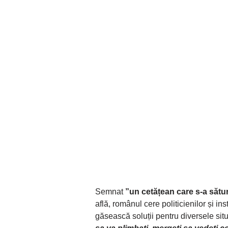
Semnat
”un cetățean care s-a sătur
află, românul cere politicienilor și in
găsească soluții pentru diversele si