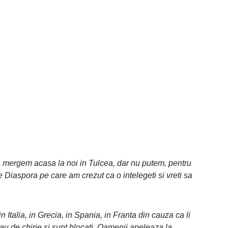
a mergem acasa la noi in Tulcea, dar nu putem, pentru
e Diaspora pe care am crezut ca o intelegeti si vreti sa
 Italia, in Grecia, in Spania, in Franta din cauza ca li
u de chirie si sunt blocati. Oamenii apeleaza la