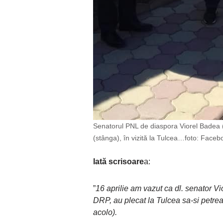
Senatorul PNL de diaspora Viorel Badea (î
(stânga), în vizită la Tulcea…foto: Faceb
Iată scrisoare
a:
”
16 aprilie am vazut ca dl. senator Vi
DRP, au plecat la Tulcea sa-si petrea
acolo).