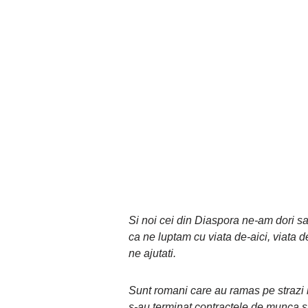
Si noi cei din Diaspora ne-am dori s
ca ne luptam cu viata de-aici, viata d
ne ajutati.
Sunt romani care au ramas pe strazi in
s-au terminat contractele de munca sa