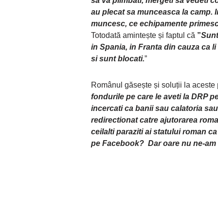
sa va plimbati, mergeti sa vedeti c
au plecat sa munceasca la camp. In
muncesc, ce echipamente primesc, 
Totodată amintește și faptul că
”
Sunt
in Spania, in Franta din cauza ca l
si sunt blocati.
”
Românul găsește și soluții la acest
fondurile pe care le aveti la DRP p
incercati ca banii sau calatoria sau
redirectionat catre ajutorarea roman
ceilalti paraziti ai statului roman c
pe Facebook? Dar oare nu ne-am sa