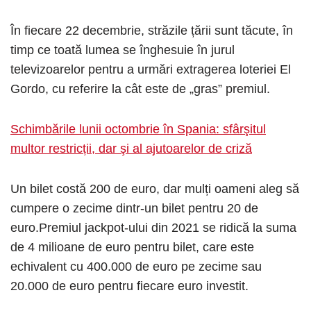
În fiecare 22 decembrie, străzile țării sunt tăcute, în
timp ce toată lumea se înghesuie în jurul
televizoarelor pentru a urmări extragerea loteriei El
Gordo, cu referire la cât este de „gras” premiul.
Schimbările lunii octombrie în Spania: sfârşitul
multor restricții, dar şi al ajutoarelor de criză
Un bilet costă 200 de euro, dar mulți oameni aleg să
cumpere o zecime dintr-un bilet pentru 20 de
euro.Premiul jackpot-ului din 2021 se ridică la suma
de 4 milioane de euro pentru bilet, care este
echivalent cu 400.000 de euro pe zecime sau
20.000 de euro pentru fiecare euro investit.