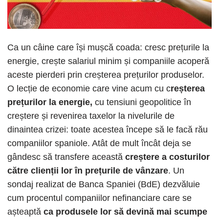
Ca un câine care își mușcă coada: cresc prețurile la
energie, crește salariul minim și companiile acoperă
aceste pierderi prin creșterea prețurilor produselor.
O lecție de economie care vine acum cu c
reșterea
prețurilor la energie,
cu tensiuni geopolitice în
creștere și revenirea taxelor la nivelurile de
dinaintea crizei: toate acestea începe să le facă rău
companiilor spaniole. Atât de mult încât deja se
gândesc să transfere această
creștere a costurilor
către clienții lor în prețurile de vânzare
. Un
sondaj realizat de Banca Spaniei (BdE) dezvăluie
cum procentul companiilor nefinanciare care se
așteaptă
ca produsele lor să devină mai scumpe