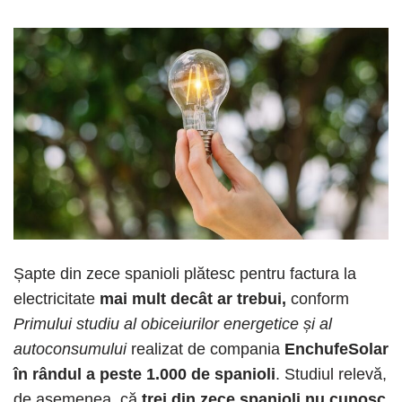
Șapte din zece spanioli plătesc pentru factura la
electricitate
mai mult decât ar trebui,
conform
Primului studiu al obiceiurilor energetice și al
autoconsumului
realizat de compania
EnchufeSolar
în rândul a peste 1.000 de spanioli
. Studiul relevă,
de asemenea, că
trei din zece spanioli nu cunosc