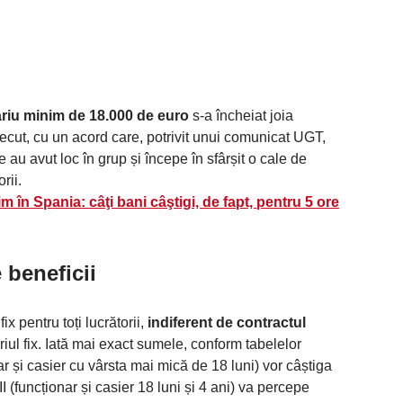
ariu minim de 18.000 de euro
s-a încheiat joia
recut, cu un acord care, potrivit unui comunicat UGT,
 au avut loc în grup și începe în sfârșit o cale de
rii.
m în Spania: câţi bani câştigi, de fapt, pentru 5 ore
 beneficii
ix pentru toți lucrătorii,
indiferent de contractul
iul fix. Iată mai exact sumele, conform tabelelor
ar și casier cu vârsta mai mică de 18 luni) vor câștiga
II (funcționar și casier 18 luni și 4 ani) va percepe