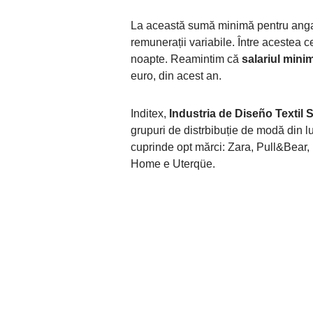
La această sumă minimă pentru anga
remunerații variabile. Între acestea
noapte. Reamintim că
salariul mini
euro, din acest an.
Inditex,
Industria de Diseño Textil
grupuri de distrbibuție de modă din lu
cuprinde opt mărci: Zara, Pull&Bear,
Home e Uterqüe.