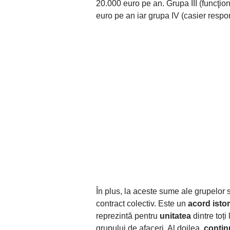
20.000 euro pe an. Grupa III (funcţio
euro pe an iar grupa IV (casier respo
În plus, la aceste sume ale grupelor
contract colectiv. Este un
acord istor
reprezintă pentru
unitatea
dintre toți
grupului de afaceri. Al doilea,
conținu