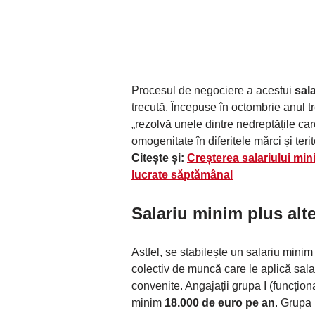
Procesul de negociere a acestui
sal
trecută. Începuse în octombrie anul t
„rezolvă unele dintre nedreptățile care
omogenitate în diferitele mărci și terito
Citește și:
Creșterea salariului mini
lucrate săptămânal
Salariu minim plus alte
Astfel, se stabilește un salariu minim f
colectiv de muncă care le aplică salar
convenite. Angajații grupa I (funcțion
minim
18.000 de euro pe an
. Grupa 