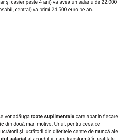
nar şi casier peste 4 ani) va avea un salariu de 22.000
nsabil, central) va primi 24.500 euro pe an.
 se vor adăuga
toate suplimentele
care apar in fiecare
ic
din două mari motive. Unul, pentru ceea ce
 lucrătorii și lucrătorii din diferitele centre de muncă ale
tul salarial
al acordului, care transformă în realitate