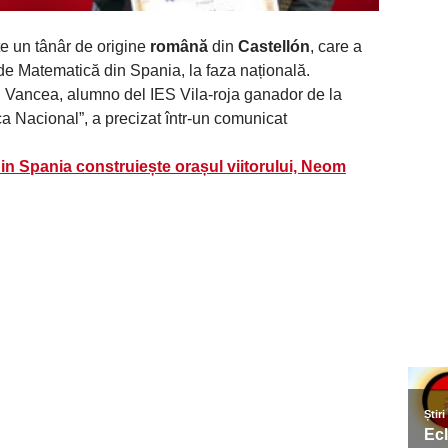
te un tânâr de origine
română
din
Castellón
, care a
e Matematică din Spania, la faza națională.
n Vancea, alumno del IES Vila-roja ganador de la
a Nacional”, a precizat într-un comunicat
 Spania construiește orașul viitorului, Neom