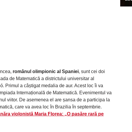
ancea,
românul olimpionic al Spaniei
, sunt cei doi
iada de Matematică a districtului universitar al
ló. Primul a câștigat medalia de aur. Acest loc îi va
Olimpiada Internațională de Matematică. Evenimentul va
anul viitor. De asemenea el are șansa de a participa la
ică, care va avea loc în Brazilia în septembrie.
năra violonistă Maria Florea: „O pasăre rară pe