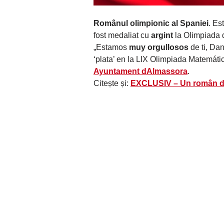
Românul olimpionic al Spaniei
. Es
fost medaliat cu
argint
la Olimpiada d
„Estamos
muy orgullosos
de ti, Da
‘plata’ en la LIX Olimpiada Matemátic
Ayuntament dAlmassora
.
Citește și:
EXCLUSIV – Un român din