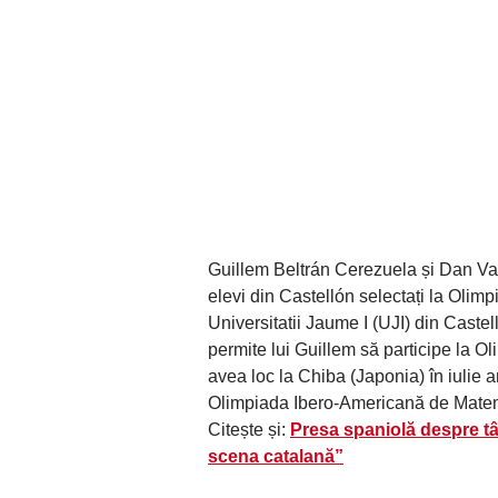
Guillem Beltrán Cerezuela și Dan V
elevi din Castellón selectați la Olimp
Universitatii Jaume I (UJI) din Castel
permite lui Guillem să participe la 
avea loc la Chiba (Japonia) în iulie 
Olimpiada Ibero-Americană de Matemat
Citește și:
Presa spaniolă despre tâ
scena catalană”