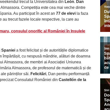
 weekendul trecut la Universitatea din
León
.
Dan
 Almassora. Competiția este cea mai veche dintre
 Spania. Au participat în acest an
77 de elevi
la faza
e au trecut fazele locale respective, la care au
maru, consulul onorific al României în Insulele
l Spaniei
a fost felicitat și de autoritățile diplomatice
m împărtășit, cu nespusă mândrie, alături de doamna
lui Almassora, de membri ai Asociației Uniunea
rimăria Almassora, de profesorul de matematică și de
ale părinților săi.
Felicitări
, Dan pentru performanță
a precizat Consulatul României din
Castellón de la