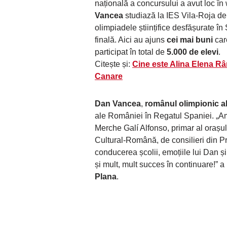
națională a concursului a avut loc în
Vancea
studiază la IES Vila-Roja de
olimpiadele științifice desfășurate în
finală. Aici au ajuns
cei mai buni
car
participat în total de
5.000 de elevi
.
Citește și:
Cine este Alina Elena Râ
Canare
Dan Vancea
,
românul olimpionic a
ale României în Regatul Spaniei. „A
Merche Galí Alfonso, primar al orașu
Cultural-Română, de consilieri din P
conducerea școlii, emoțiile lui Dan și 
și mult, mult succes în continuare!” 
Plana
.