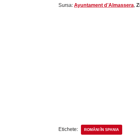
Sursa:
Ayuntament d’Almassera
,
Z
Etichete:
ROMÂNI ÎN SPANIA