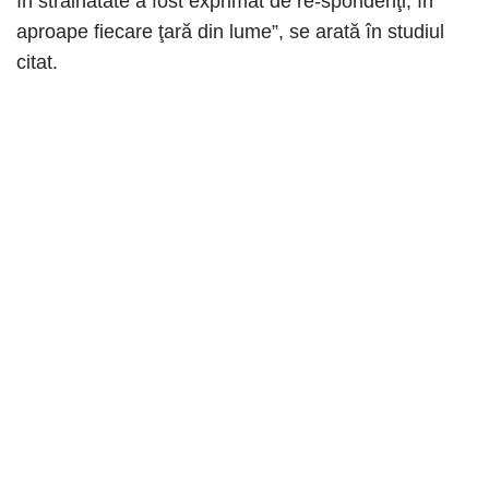
în străinătate a fost exprimat de re-spondenţi, în
aproape fiecare ţară din lume”, se arată în studiul
citat.