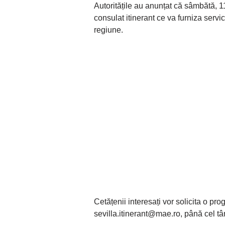
Autoritățile au anunțat că sâmbătă, 11
consulat itinerant ce va furniza servic
regiune.
Cetățenii interesați vor solicita o 
sevilla.itinerant@mae.ro
, până cel t