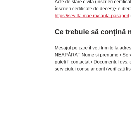
Acte de stare civilă (înscrieri certific
înscrieri certificate de deces);• eliber
https://sevilla.mae.ro/cauta-pasaport
Ce trebuie să conțină 
Mesajul pe care îl veți trimite la adr
NEAPĂRAT Nume și prenume;• Serviciu
puteți fi contactat;• Documentul dvs. 
serviciului consular dorit (verificați