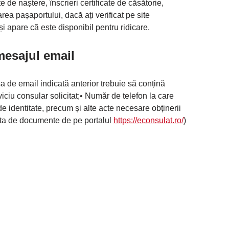
ate de naștere, înscrieri certificate de căsătorie,
area pașaportului, dacă ați verificat pe site
și apare că este disponibil pentru ridicare.
mesajul email
esa de email indicată anterior trebuie să conțină
 consular solicitat;• Număr de telefon la care
de identitate, precum și alte acte necesare obținerii
 lista de documente de pe portalul
https://econsulat.ro/
)