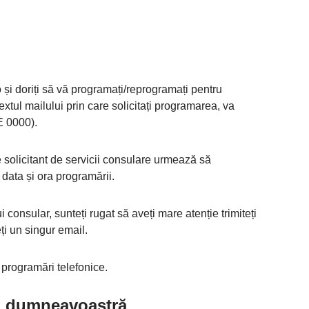
 și doriți să vă programați/reprogramați pentru
extul mailului prin care solicitați programarea, va
E 0000).
 solicitant de servicii consulare urmează să
 data și ora programării.
 consular, sunteți rugat să aveți mare atenție trimiteți
ți un singur email.
 programări telefonice.
cu dumneavoastră