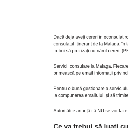
Dacă deja aveți cereri în econsulat.ro
consulatul itinerant de la Malaga, în t
trebui să precizați numărul cererii (P
Servicii consulare la Malaga. Fiecare
primească pe email informații privind
Pentru o bună gestionare a serviciului
la compunerea emailului, și să trimite
Autoritățile anunță că NU se vor face
Ce va trebui să luați 