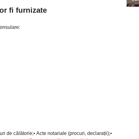
r fi furnizate
consulare:
ri de călătorie;• Acte notariale (procuri, declarații);•