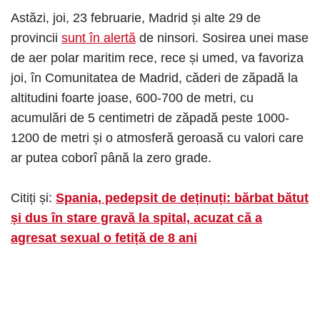
Astăzi, joi, 23 februarie, Madrid și alte 29 de
provincii
sunt în alertă
de ninsori. Sosirea unei mase
de aer polar maritim rece, rece și umed, va favoriza
joi, în Comunitatea de Madrid, căderi de zăpadă la
altitudini foarte joase, 600-700 de metri, cu
acumulări de 5 centimetri de zăpadă peste 1000-
1200 de metri și o atmosferă geroasă cu valori care
ar putea coborî până la zero grade.
Citiți și:
Spania, pedepsit de deținuți: bărbat bătut
și dus în stare gravă la spital, acuzat că a
agresat sexual o fetiță de 8 ani