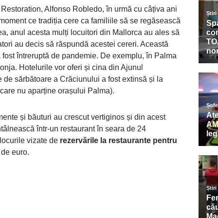
 Restoration, Alfonso Robledo, în urmă cu câțiva ani
moment ce tradiția cere ca familiile să se regăsească
a, anul acesta mulți locuitori din Mallorca au ales să
atori au decis să răspundă acestei cereri. Această
 a fost întreruptă de pandemie. De exemplu, în Palma
nja. Hotelurile vor oferi și cina din Ajunul
de sărbătoare a Crăciunului a fost extinsă și la
l care nu aparține orașului Palma).
mente și băuturi au crescut vertiginos și din acest
tâlnească într-un restaurant în seara de 24
locurile vizate de
rezervările la restaurante pentru
 de euro.