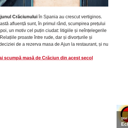
Ajunul Crăciunului
în Spania au crescut vertiginos.
astă afluență sunt, în primul rând, scumpirea prețului
oi, un motiv cel puțin ciudat: litigiile și neînțelegerile
Relațiile proaste între rude, dar și divorțurile și
 deciziei de a rezerva masa de Ajun la restaurant, și nu
mai scumpă masă de Crăciun din acest secol