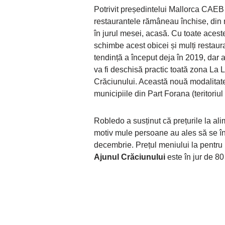
Potrivit președintelui Mallorca CAEB
restaurantele rămâneau închise, din 
în jurul mesei, acasă. Cu toate aceste
schimbe acest obicei și mulți restaur
tendință a început deja în 2019, dar
va fi deschisă practic toată zona La Lo
Crăciunului. Această nouă modalitate 
municipiile din Part Forana (teritoriu
Robledo a susținut că prețurile la ali
motiv mule persoane au ales să se în
decembrie. Prețul meniului la pentru 
Ajunul Crăciunului
este în jur de 80