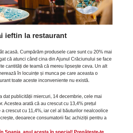
 ieftin la restaurant
decât acasă. Cumpărăm produsele care sunt cu 20% mai
dăugat că atunci când cina din Ajunul Crăciunului se face
e cantități de teamă că mereu lipsește ceva. Un alt
nerează în locuințe și munca pe care aceasta o
aurant toate aceste inconveniente nu există.
 a dat publicității miercuri, 14 decembrie, cele mai
or. Acestea arată că au crescut cu 13,4% prețul
e a crescut cu 11,4%, iar cel al băuturilor nealcoolice
rește, deoarece consumatorii fac achiziții pentru a
în Spania, anul acesta în special! Pregătește-te