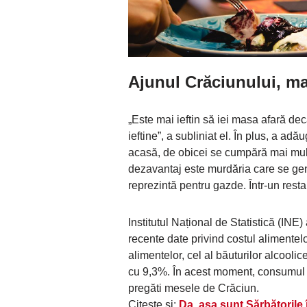
Ajunul Crăciunului, mai
„Este mai ieftin să iei masa afară 
ieftine”, a subliniat el. În plus, a a
acasă, de obicei se cumpără mai mult
dezavantaj este murdăria care se ge
reprezintă pentru gazde. Într-un rest
Institutul Național de Statistică (INE)
recente date privind costul alimentel
alimentelor, cel al băuturilor alcoolic
cu 9,3%. În acest moment, consumul c
pregăti mesele de Crăciun.
Citește și:
Da, așa sunt Sărbătorile 