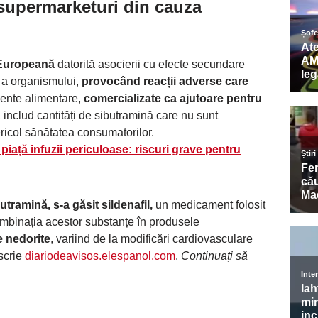
 supermarketuri din cauza
 Europeană
datorită asocierii cu efecte secundare
ă a organismului,
provocând reacții adverse care
mente alimentare,
comercializate ca ajutoare pentru
, includ cantități de sibutramină care nu sunt
ricol sănătatea consumatorilor.
piață infuzii periculoase: riscuri grave pentru
utramină, s-a găsit sildenafil,
un medicament folosit
mbinația acestor substanțe în produsele
 nedorite
, variind de la modificări cardiovasculare
scrie
diariodeavisos.elespanol.com
.
Continuați să