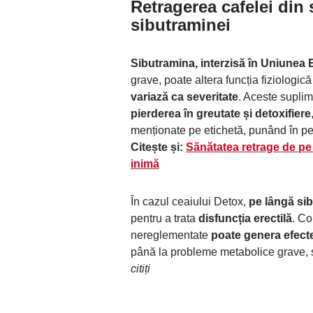
Retragerea cafelei din
sibutraminei
Sibutramina, interzisă în Uniunea
grave, poate altera funcția fiziologic
variază ca severitate
. Aceste supli
pierderea în greutate și detoxifiere
menționate pe etichetă, punând în pe
Citește și:
Sănătatea retrage de pe 
inimă
În cazul ceaiului Detox,
pe lângă sib
pentru a trata
disfuncția erectilă
. Co
nereglementate
poate genera efecte
până la probleme metabolice grave, 
citiți