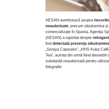
AESAN avertizează asupra
riscuril
neautorizate
, precum sibutramina și
comercializate în Spania. Agenția Spa
(AESAN) a raportat despre
retragere
fost
detectată prezența sibutramine
„Soraya Capsules”, „HHS Kuka Café”, 
Tea”, acesta din urmă fiind deosebit
substanță neautorizată pentru utiliza
fotografie