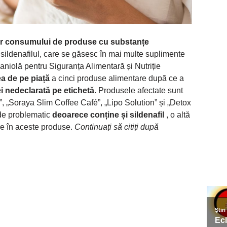
or consumului de produse cu substanțe
 sildenafilul, care se găsesc în mai multe suplimente
niolă pentru Siguranța Alimentară și Nutriție
a de pe piață
a cinci produse alimentare după ce a
i nedeclarată pe etichetă
. Produsele afectate sunt
„Soraya Slim Coffee Café”, „Lipo Solution” și „Detox
 de problematic
deoarece conține și sildenafil
, o altă
re în aceste produse.
Continuați să citiți după