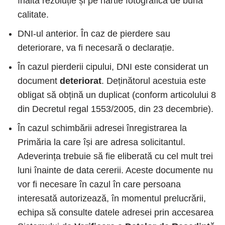
înaltă rezoluție și pe hârtie fotografică de bună
calitate.
DNI-ul anterior. În caz de pierdere sau
deteriorare, va fi necesară o declarație.
În cazul pierderii cipului, DNI este considerat un
document
deteriorat
. Deținătorul acestuia este
obligat să obțină un duplicat (conform articolului 8
din Decretul regal 1553/2005, din 23 decembrie).
În cazul schimbării adresei înregistrarea la
Primăria la care își are adresa solicitantul.
Adeverința trebuie să fie eliberată cu cel mult trei
luni înainte de data cererii. Aceste documente nu
vor fi necesare în cazul în care persoana
interesată autorizează, în momentul prelucrării,
echipa să consulte datele adresei prin accesarea