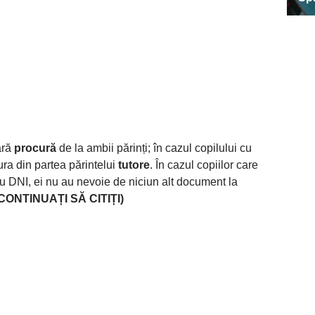
ară
procură
de la ambii părinți; în cazul copilului cu
ra din partea părintelui
tutore
. În cazul copiilor care
au DNI, ei nu au nevoie de niciun alt document la
CONTINUAȚI SĂ CITIȚI)