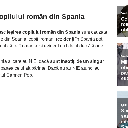
copilului român din Spania
vesc
ieșirea copilului român din Spania
sunt cauzate
ile din Spania, copiii români
rezidenți
în Spania pot
tul către România, și evident cu biletul de călătorie.
ania și care au NIE, dacă
sunt însoțiți de un singur
 partea celuilalt părinte. Dacă nu au NIE atunci au
atul Carmen Pop.