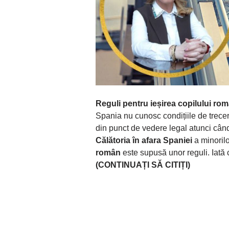
Reguli pentru ieșirea copilului ro
Spania nu cunosc condițiile de trecere 
din punct de vedere legal atunci când 
Călătoria în afara Spaniei
a minorilo
român
este supusă unor reguli. Iată
(CONTINUAȚI SĂ CITIȚI)