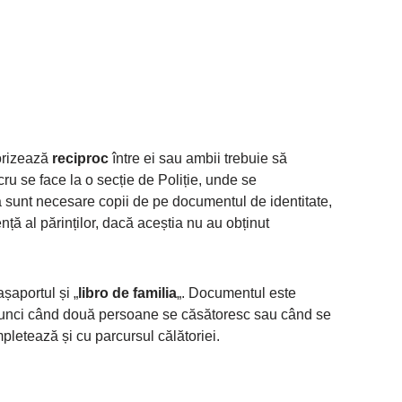
torizează
reciproc
între ei sau ambii trebuie să
ru se face la o secție de Poliție, unde se
 sunt necesare copii de pe documentul de identitate,
ă al părinților, dacă aceștia nu au obținut
șaportul și „
libro de familia
„. Documentul este
unci când două persoane se căsătoresc sau când se
pletează și cu parcursul călătoriei.