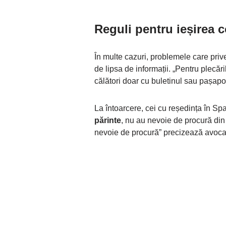
Reguli pentru ieșirea 
În multe cazuri, problemele care pri
de lipsa de informații. „Pentru plecăr
călători doar cu buletinul sau pașapor
La întoarcere, cei cu reședința în Sp
părinte
, nu au nevoie de procură din
nevoie de procură” precizează avoc