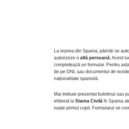
La ieșirea din Spania, părinții se au
autorizeze o
altă persoană.
Acest luc
completează un formular. Pentru asta
de pe DNI, sau documentul de rezidenț
naționalitate spaniolă.
Mai trebuie prezentat buletinul sau pa
eliberat la
Starea Civilă
în Spania at
naște primul copil. Formularul se com