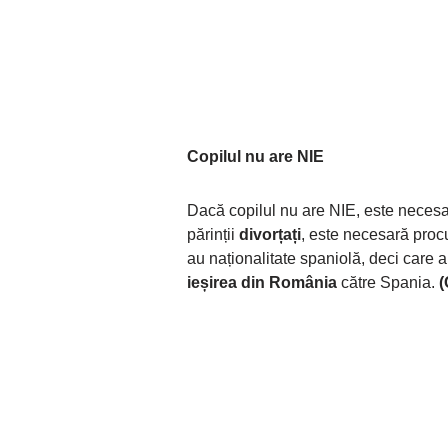
Copilul nu are NIE
Dacă copilul nu are NIE, este neces
părinții
divorțați
, este necesară procu
au naționalitate spaniolă, deci care 
ieșirea din România
către Spania.
(