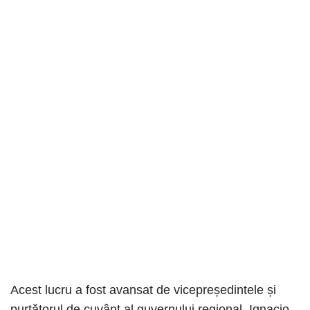
Acest lucru a fost avansat de vicepreședintele și
purtătorul de cuvânt al guvernului regional, Ignacio