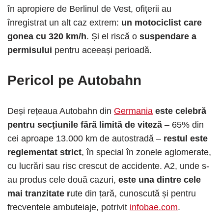
în apropiere de Berlinul de Vest, ofițerii au
înregistrat un alt caz extrem:
un motociclist care
gonea cu 320 km/h
. Și el riscă o
suspendare a
permisului
pentru aceeași perioadă.
Pericol pe Autobahn
Deși rețeaua Autobahn din
Germania
este celebră
pentru secțiunile fără limită de viteză
– 65% din
cei aproape 13.000 km de autostradă –
restul este
reglementat strict
, în special în zonele aglomerate,
cu lucrări sau risc crescut de accidente. A2, unde s-
au produs cele două cazuri,
este una dintre cele
mai tranzitate r
ute din țară, cunoscută și pentru
frecventele ambuteiaje, potrivit
infobae.com
.