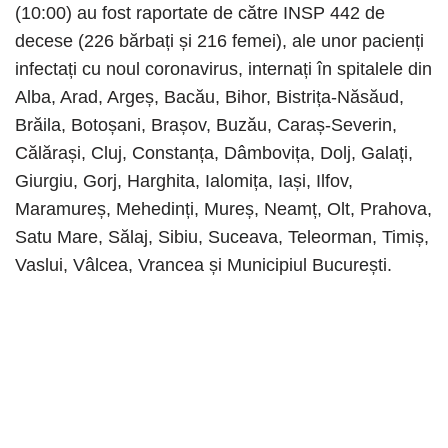
(10:00) au fost raportate de către INSP 442 de
decese (226 bărbați și 216 femei), ale unor pacienți
infectați cu noul coronavirus, internați în spitalele din
Alba, Arad, Argeș, Bacău, Bihor, Bistrița-Năsăud,
Brăila, Botoșani, Brașov, Buzău, Caraș-Severin,
Călărași, Cluj, Constanța, Dâmbovița, Dolj, Galați,
Giurgiu, Gorj, Harghita, Ialomița, Iași, Ilfov,
Maramureș, Mehedinți, Mureș, Neamț, Olt, Prahova,
Satu Mare, Sălaj, Sibiu, Suceava, Teleorman, Timiș,
Vaslui, Vâlcea, Vrancea și Municipiul București.