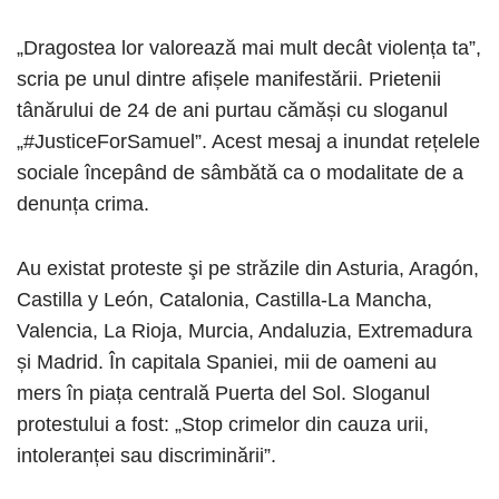
„Dragostea lor valorează mai mult decât violența ta”,
scria pe unul dintre afișele manifestării. Prietenii
tânărului de 24 de ani purtau cămăși cu sloganul
„#JusticeForSamuel”. Acest mesaj a inundat rețelele
sociale începând de sâmbătă ca o modalitate de a
denunța crima.
Au existat proteste şi pe străzile din Asturia, Aragón,
Castilla y León, Catalonia, Castilla-La Mancha,
Valencia, La Rioja, Murcia, Andaluzia, Extremadura
și Madrid. În capitala Spaniei, mii de oameni au
mers în piața centrală Puerta del Sol. Sloganul
protestului a fost: „Stop crimelor din cauza urii,
intoleranței sau discriminării”.