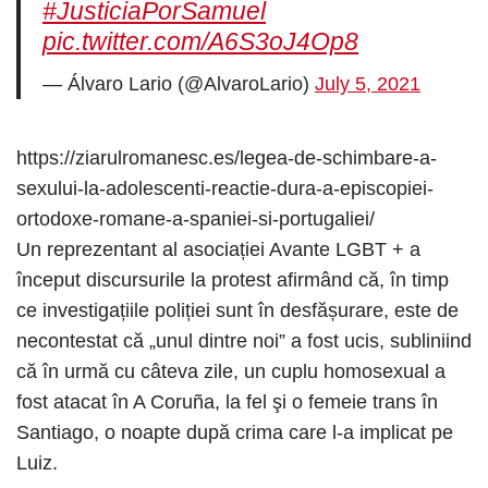
#JusticiaPorSamuel
pic.twitter.com/A6S3oJ4Op8
— Álvaro Lario (@AlvaroLario)
July 5, 2021
https://ziarulromanesc.es/legea-de-schimbare-a-
sexului-la-adolescenti-reactie-dura-a-episcopiei-
ortodoxe-romane-a-spaniei-si-portugaliei/
Un reprezentant al asociației Avante LGBT + a
început discursurile la protest afirmând că, în timp
ce investigațiile poliției sunt în desfășurare, este de
necontestat că „unul dintre noi” a fost ucis, subliniind
că în urmă cu câteva zile, un cuplu homosexual a
fost atacat în A Coruña, la fel şi o femeie trans în
Santiago, o noapte după crima care l-a implicat pe
Luiz.