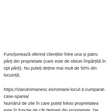
Funcționează oferind clienților între una și patru
părți din proprietate (care este de obicei împărțită în
opt părți). Nu puteți deține mai mult de 50% din
locuință.
https://ziarulromanesc.es/romanii-locul-3-cumparat-
case-spania/
Numărul de zile în care puteți folosi proprietatea
este în funcţie de cât deţineţi din proprietate. De