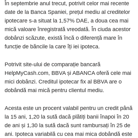
În septembrie anul trecut, potrivit celor mai recente
date de la Banca Spaniei, prețul mediu al creditelor
ipotecare s-a situat la 1,57% DAE, a doua cea mai
mică valoare înregistrată vreodată. În ciuda acestor
dobânzi scăzute, există încă o diferență mare în
funcție de băncile la care îți iei ipoteca.
Potrivit site-ului de comparație bancară
HelpMyCash.com, BBVA și ABANCA oferă cele mai
mici dobânzi. Creditul ipotecar fix al BBVA are o
dobândă mai mică pentru clientul mediu.
Acesta este un procent valabil pentru un credit până
la 15 ani, 1,20 la sută dacă plătiți banii înapoi în 20
de ani și 1,30 la sută dacă sunt rambursați în 25 de
ani. Ipoteca variabilă cu cea mai mica dobândă este