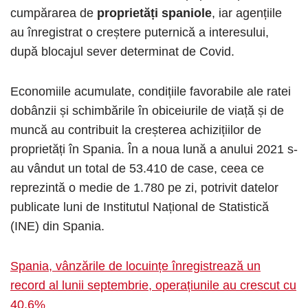
cumpărarea de
proprietăți spaniole
, iar agențiile
au înregistrat o creștere puternică a interesului,
după blocajul sever determinat de Covid.
Economiile acumulate, condițiile favorabile ale ratei
dobânzii și schimbările în obiceiurile de viață și de
muncă au contribuit la creșterea achizițiilor de
proprietăți în Spania. În a noua lună a anului 2021 s-
au vândut un total de 53.410 de case, ceea ce
reprezintă o medie de 1.780 pe zi, potrivit datelor
publicate luni de Institutul Național de Statistică
(INE) din Spania.
Spania, vânzările de locuințe înregistrează un
record al lunii septembrie, operațiunile au crescut cu
40,6%