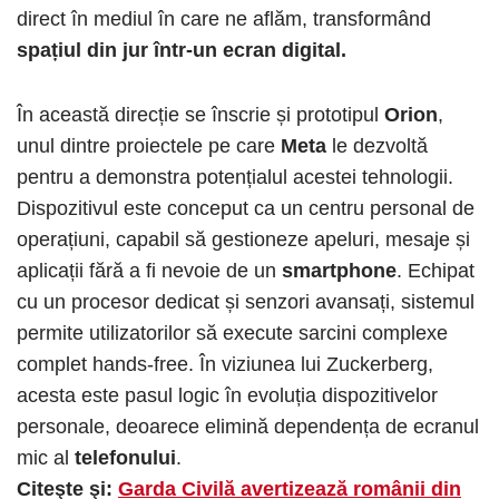
direct în mediul în care ne aflăm, transformând
spațiul din jur într-un ecran digital.
În această direcție se înscrie și prototipul
Orion
,
unul dintre proiectele pe care
Meta
le dezvoltă
pentru a demonstra potențialul acestei tehnologii.
Dispozitivul este conceput ca un centru personal de
operațiuni, capabil să gestioneze apeluri, mesaje și
aplicații fără a fi nevoie de un
smartphone
. Echipat
cu un procesor dedicat și senzori avansați, sistemul
permite utilizatorilor să execute sarcini complexe
complet hands-free. În viziunea lui Zuckerberg,
acesta este pasul logic în evoluția dispozitivelor
personale, deoarece elimină dependența de ecranul
mic al
telefonului
.
Citeşte şi:
Garda Civilă avertizează românii din