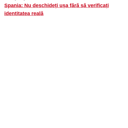
Spania: Nu deschideți ușa fără să verificați
identitatea reală