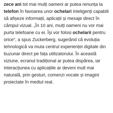
zece ani
tot mai mulți oameni ar putea renunța la
telefon
în favoarea unor
ochelari
inteligenți capabili
să afișeze informații, aplicații și mesaje direct în
câmpul vizual. „În 10 ani, mulți oameni nu vor mai
purta telefoane cu ei. Își vor folosi
ochelarii
pentru
orice”, a spus Zuckerberg, sugerând că evoluția
tehnologică va muta centrul experienței digitale din
buzunar direct pe fața utilizatorului. În această
viziune, ecranul tradițional ar putea dispărea, iar
interacțiunea cu aplicațiile ar deveni mult mai
naturală, prin gesturi, comenzi vocale și imagini
proiectate în mediul real.