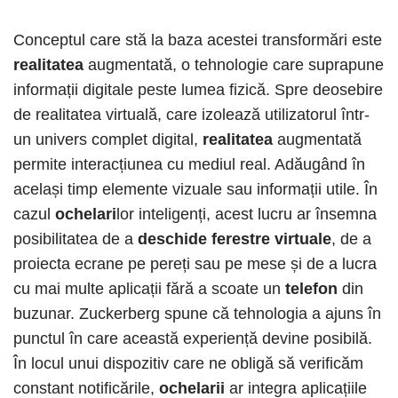
Conceptul care stă la baza acestei transformări este
realitatea
augmentată, o tehnologie care suprapune
informații digitale peste lumea fizică. Spre deosebire
de realitatea virtuală, care izolează utilizatorul într-
un univers complet digital,
realitatea
augmentată
permite interacțiunea cu mediul real. Adăugând în
același timp elemente vizuale sau informații utile. În
cazul
ochelari
lor inteligenți, acest lucru ar însemna
posibilitatea de a
deschide ferestre virtuale
, de a
proiecta ecrane pe pereți sau pe mese și de a lucra
cu mai multe aplicații fără a scoate un
telefon
din
buzunar. Zuckerberg spune că tehnologia a ajuns în
punctul în care această experiență devine posibilă.
În locul unui dispozitiv care ne obligă să verificăm
constant notificările,
ochelarii
ar integra aplicațiile