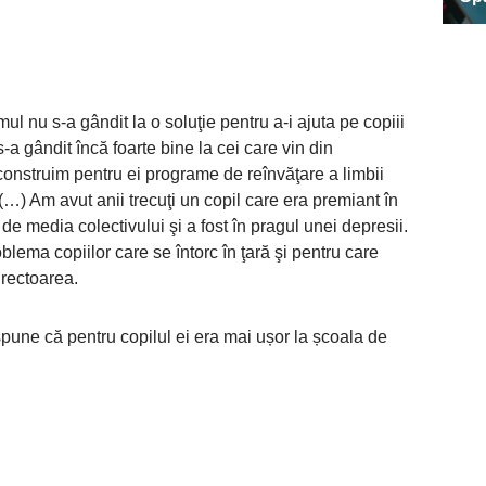
ul nu s-a gândit la o soluţie pentru a-i ajuta pe copiii
s-a gândit încă foarte bine la cei care vin din
construim pentru ei programe de reînvăţare a limbii
(…) Am avut anii trecuţi un copil care era premiant în
s de media colectivului şi a fost în pragul unei depresii.
blema copiilor care se întorc în ţară şi pentru care
irectoarea.
pune că pentru copilul ei era mai ușor la școala de