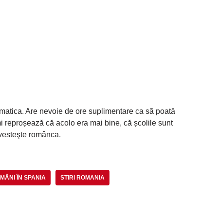
ramatica. Are nevoie de ore suplimentare ca să poată
mi reproșează că acolo era mai bine, că școlile sunt
povesteşte românca.
MÂNI ÎN SPANIA
STIRI ROMANIA