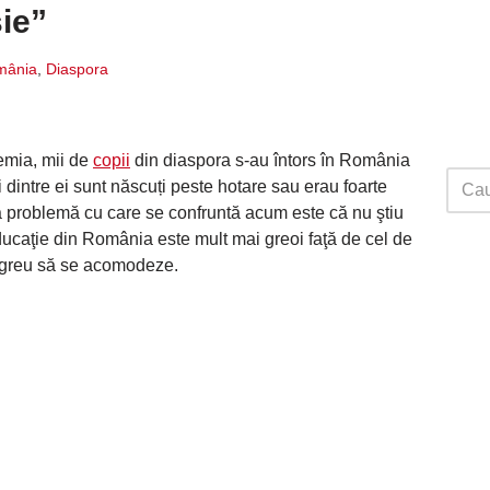
sie”
mânia
,
Diaspora
demia, mii de
copii
din diaspora s-au întors în România
lți dintre ei sunt născuți peste hotare sau erau foarte
a problemă cu care se confruntă acum este că nu ştiu
ducaţie din România este mult mai greoi faţă de cel de
te greu să se acomodeze.