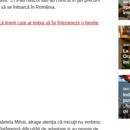
ava. Ei s-au născut sau au crescut în ţări precum
te să se întoarcă în România.
tinerii care ar trebui să îşi întemeieze o familie
abriela Mihai, atrage atenţia că micuţii nu vorbesc
întâmpină dificultăţi de adaptare şi au nevoie de