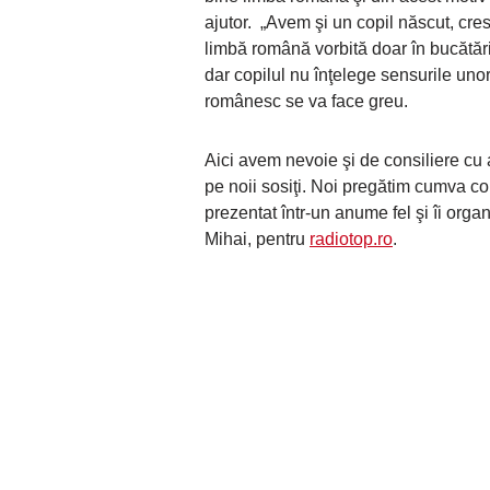
ajutor. „Avem şi un copil născut, cre
limbă română vorbită doar în bucătăria
dar copilul nu înţelege sensurile unor
românesc se va face greu.
Aici avem nevoie şi de consiliere cu a
pe noii sosiţi. Noi pregătim cumva col
prezentat într-un anume fel şi îi org
Mihai, pentru
radiotop.ro
.