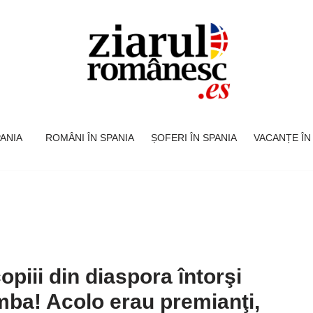
SPANIA
ROMÂNI ÎN SPANIA
ȘOFERI ÎN SPANIA
VACANȚE ÎN
piii din diaspora întorşi
limba! Acolo erau premianţi,