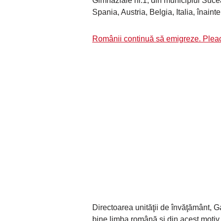
Gimnaziale nr.1, din municipiul Suce
Spania, Austria, Belgia, Italia, înain
Românii continuă să emigreze. Pleacă 
Directoarea unităţii de învăţământ, G
bine limba română şi din acest motiv 