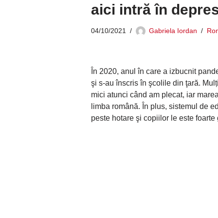
aici intră în depre
04/10/2021
Gabriela Iordan
Ro
În 2020, anul în care a izbucnit pan
şi s-au înscris în şcolile din ţară. Mu
mici atunci când am plecat, iar mare
limba română. În plus, sistemul de e
peste hotare şi copiilor le este foar