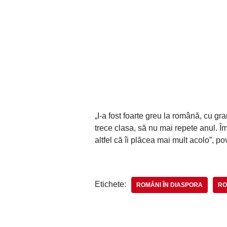
„I-a fost foarte greu la română, cu g
trece clasa, să nu mai repete anul. Î
altfel că îi plăcea mai mult acolo”, 
Etichete:
ROMÂNI ÎN DIASPORA
RO