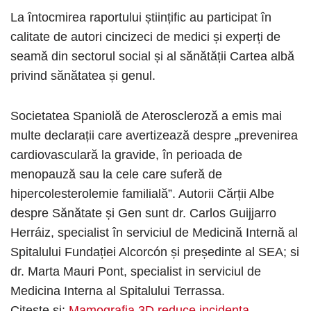
La întocmirea raportului științific au participat în
calitate de autori cincizeci de medici și experți de
seamă din sectorul social și al sănătății Cartea albă
privind sănătatea și genul.
Societatea Spaniolă de Ateroscleroză a emis mai
multe declarații care avertizează despre „prevenirea
cardiovasculară la gravide, în perioada de
menopauză sau la cele care suferă de
hipercolesterolemie familială”. Autorii Cărții Albe
despre Sănătate și Gen sunt dr. Carlos Guijjarro
Herráiz, specialist în serviciul de Medicină Internă al
Spitalului Fundației Alcorcón și președinte al SEA; si
dr. Marta Mauri Pont, specialist in serviciul de
Medicina Interna al Spitalului Terrassa.
Citește și:
Mamografia 3D reduce incidența