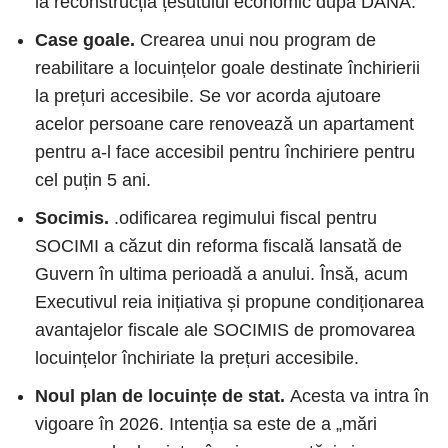
la reconstrucția țesutului economic după DANA.
Case goale.
Crearea unui nou program de
reabilitare a locuințelor goale destinate închirierii
la prețuri accesibile. Se vor acorda ajutoare
acelor persoane care renovează un apartament
pentru a-l face accesibil pentru închiriere pentru
cel puțin 5 ani.
Socimis.
.odificarea regimului fiscal pentru
SOCIMI a căzut din reforma fiscală lansată de
Guvern în ultima perioadă a anului. Însă, acum
Executivul reia inițiativa și propune condiționarea
avantajelor fiscale ale SOCIMIS de promovarea
locuințelor închiriate la prețuri accesibile.
Noul plan de locuințe de stat.
Acesta va intra în
vigoare în 2026. Intenția sa este de a „mări