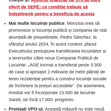
oferit de SEPE: ce condiție trebuie să
îndeplinești pentru a beneficia de acesta
Mai multe locuințe publice
. Moncloa vrea să
promoveze și locuința publică și compania de stat
anunțată de președintele, Pedro Sánchez, la
sfârșitul anului 2024. În acest context, planul
Executivului presupune transferarea locuințelor și
a terenurilor către noua Companie Publică de
Locuințe. „AGE tocmai a transferat peste 3.300
de case și aproape 2 milioane de metri pătrați de
teren rezidențial pentru a construi locuințe sociale
de închiriere la prețuri accesibile”. De asemenea,
imediat vor fi încorporate 13.000 de locuințe
Sareb, iar încă 17.000, progresiv.
Protejați VPO-ul.
Această măsură nu este nouă.