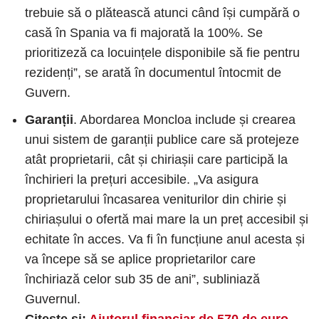
trebuie să o plătească atunci când își cumpără o
casă în Spania va fi majorată la 100%. Se
prioritizeză ca locuințele disponibile să fie pentru
rezidenți”, se arată în documentul întocmit de
Guvern.
Garanții
. Abordarea Moncloa include și crearea
unui sistem de garanții publice care să protejeze
atât proprietarii, cât și chiriașii care participă la
închirieri la prețuri accesibile. „Va asigura
proprietarului încasarea veniturilor din chirie și
chiriașului o ofertă mai mare la un preț accesibil și
echitate în acces. Va fi în funcțiune anul acesta și
va începe să se aplice proprietarilor care
închiriază celor sub 35 de ani”, subliniază
Guvernul.
Citește și:
Ajutorul financiar de 570 de euro