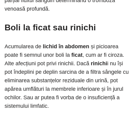
parțial fluxul sanguin determinând o tromboză
venoasă profundă.
Boli la ficat sau rinichi
Acumularea de
lichid în abdomen
și picioarea
poate fi semnul unor boli la
ficat
, cum ar fi ciroza.
Alte afecțiuni pot privi rinichii. Dacă
rinichi
i nu își
pot îndeplini pe deplin sarcina de a filtra sângele cu
eliminarea substanțelor reziduale din urină, pot
apărea umflături la membrele inferioare și în jurul
ochilor. Sau ar putea fi vorba de o insuficiență a
sistemului limfatic.