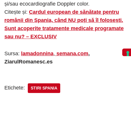
și/sau ecocardiografie Doppler color.
Citește și:
Cardul european de sănătate pentru
românii din Spania, când NU poți să îl folosești.
Sunt acoperite tratamente medicale programate
sau nu? – EXCLUSIV
Sursa:
lamadonnina
,
semana.com
,
ZiarulRomanesc.es
Etichete:
STIRI SPANIA