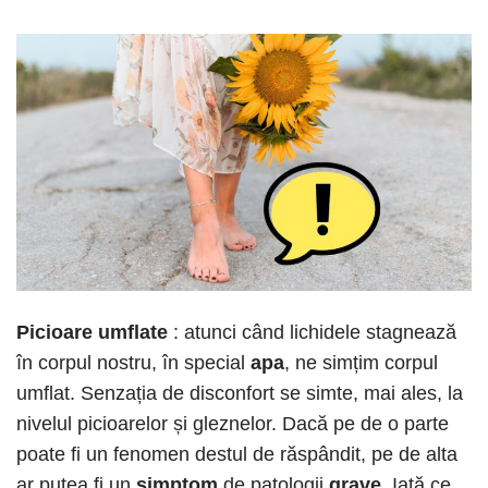
Picioare umflate
: atunci când lichidele stagnează
în corpul nostru, în special
apa
, ne simțim corpul
umflat. Senzația de disconfort se simte, mai ales, la
nivelul picioarelor și gleznelor. Dacă pe de o parte
poate fi un fenomen destul de răspândit, pe de alta
ar putea fi un
simptom
de patologii
grave
. Iată ce