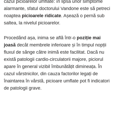
cazul picioarelor umflate: în lipsa unor simptome
alarmante, sfatul doctorului Vandone este să petreci
noaptea
picioarele ridicate
. Așează o pernă sub
saltea, la nivelul picioarelor.
Procedând așa, inima se află într-o
poziție mai
joasă
decât membrele inferioare și în timpul nopții
fluxul de sânge către inimă este facilitat. Dacă nu
există patologii cardio-circulatorii majore, piciorul
apare în general vizibil îmbunătățit dimineața. În
cazul vârstnicilor, din cauza factorilor legați de
înaintarea în vârstă, picioare umflate pot fi indicatori
de patologii grave.