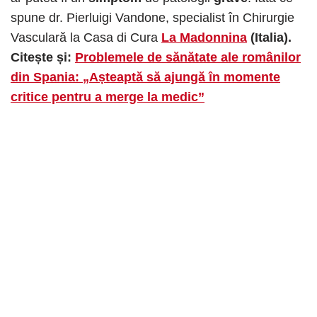
spune dr. Pierluigi Vandone, specialist în Chirurgie
Vasculară la Casa di Cura
La Madonnina
(Italia).
Citește și:
Problemele de sănătate ale românilor
din Spania: „Așteaptă să aju
ngă în momente
critice pentru a merge la medic”