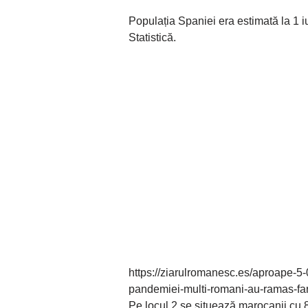
Populația Spaniei era estimată la 1 i
Statistică.
https://ziarulromanesc.es/aproape-5-
pandemiei-multi-romani-au-ramas-far
Pe locul 2 se situează marocanii cu 81