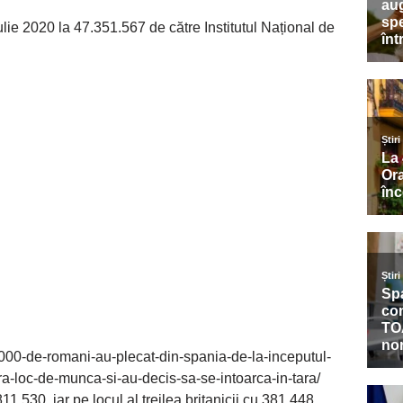
ulie 2020 la 47.351.567 de către Institutul Național de
000-de-romani-au-plecat-din-spania-de-la-inceputul-
a-loc-de-munca-si-au-decis-sa-se-intoarca-in-tara/
1.530, iar pe locul al treilea britanicii cu 381.448