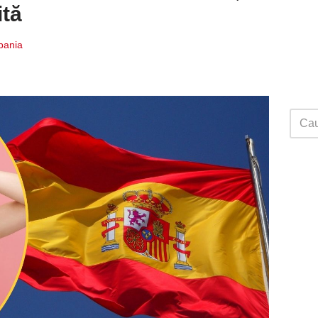
ită
Spania