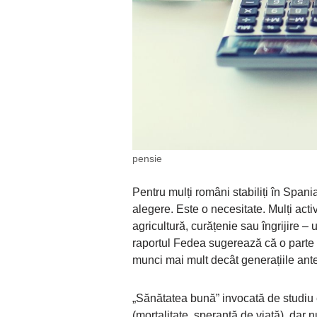
pensie
Pentru mulți români stabiliți în Spani
alegere. Este o necesitate. Mulți activ
agricultură, curățenie sau îngrijire 
raportul Fedea sugerează că o parte 
munci mai mult decât generațiile ante
„Sănătatea bună” invocată de studiu e
(mortalitate, speranță de viață), dar n