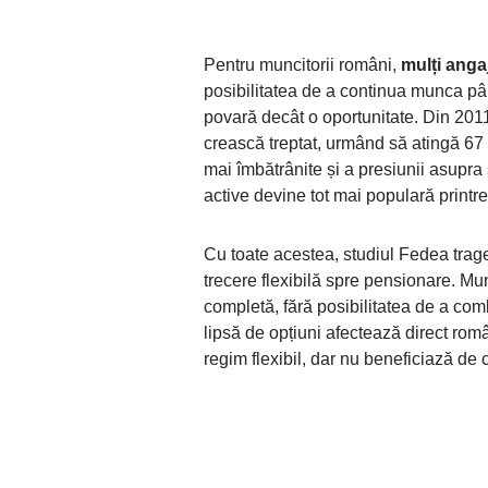
Pentru muncitorii români,
mulți anga
posibilitatea de a continua munca pâ
povară decât o oportunitate. Din 201
crească treptat, urmând să atingă 67 d
mai îmbătrânite și a presiunii asupra s
active devine tot mai populară printre 
Cu toate acestea, studiul Fedea trag
trecere flexibilă spre pensionare. Munc
completă, fără posibilitatea de a co
lipsă de opțiuni afectează direct rom
regim flexibil, dar nu beneficiază de 