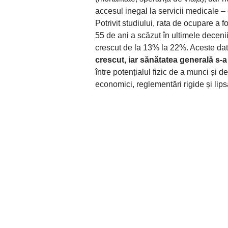
accesul inegal la servicii medicale –
Potrivit studiului, rata de ocupare a 
55 de ani a scăzut în ultimele deceni
crescut de la 13% la 22%. Aceste dat
crescut, iar sănătatea generală s-a
între potențialul fizic de a munci și d
economici, reglementări rigide și li