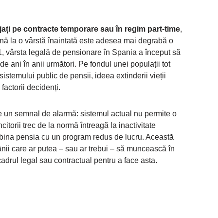
jați pe contracte temporare sau în regim part-time
,
nă la o vârstă înaintată este adesea mai degrabă o
1, vârsta legală de pensionare în Spania a început să
e ani în anii următori. Pe fondul unei populații tot
istemului public de pensii, ideea extinderii vieții
factorii decidenți.
e un semnal de alarmă: sistemul actual nu permite o
itorii trec de la normă întreagă la inactivitate
mbina pensia cu un program redus de lucru. Această
ânii care ar putea – sau ar trebui – să muncească în
cadrul legal sau contractual pentru a face asta.