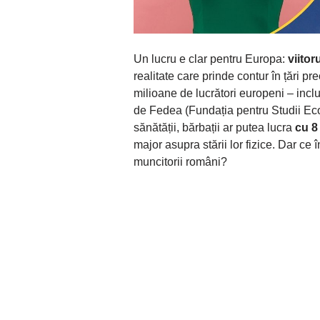
Un lucru e clar pentru Europa:
viitor
realitate care prinde contur în țări p
milioane de lucrători europeni – incl
de Fedea (Fundația pentru Studii Eco
sănătății, bărbații ar putea lucra
cu 8 
major asupra stării lor fizice. Dar ce
muncitorii români?