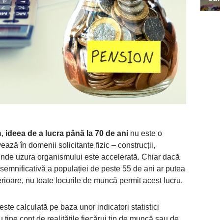
a,
ideea de a lucra până la 70 de ani
nu este o
ează în domenii solicitante fizic – construcții,
– unde uzura organismului este accelerată. Chiar dacă
semnificativă a populației de peste 55 de ani ar putea
rioare, nu toate locurile de muncă permit acest lucru.
ste calculată pe baza unor indicatori statistici
u ține cont de realitățile fiecărui tip de muncă sau de