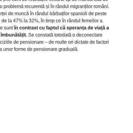
 o problemă recurentă și în rândul migranților români.
forței de muncă în rândul bărbaților spanioli de peste
i de la 47% la 32%, în timp ce în rândul femeilor a
e sunt
în contrast cu faptul că speranța de viață a
 îmbunătățit.
Se constată totodată o deconectare
eciziile de pensionare – de multe ori dictate de factori
psa unor forme de pensionare graduală.