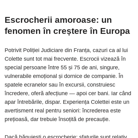
Escrocherii amoroase: un
fenomen în creștere în Europa
Potrivit Poliției Judiciare din Franța, cazuri ca al lui
Colette sunt tot mai frecvente. Escrocii vizează în
special persoane între 55 și 75 de ani, singure,
vulnerabile emoțional și dornice de companie. În
spatele ecranelor sau în excursii, construiesc
încredere, oferă afecțiune — apoi cer bani. Iar când
apar întrebările, dispar. Experiența Colettei este un
avertisment real pentru seniori: încrederea este
prețioasă, dar trebuie însoțită de precauție.
Dacă bănuiești o escrocherie: sfaturile sunt relativ