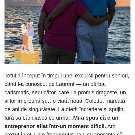
Totul a început în timpul unei excursii pentru seniori,
când l-a cunoscut pe Laurent — un bărbat
carismatic, seducător, care i-a promis dragoste, un
viitor împreună și… o viață nouă. Colette, marcată
de ani de singurătate, i-a oferit încredere și sprijin,
fără să bănuiască ce urma. „
Mi-a spus că e un
antreprenor aflat într-un moment dificil.
Am
crezut în el. I-am împrumutat bani cu speranța că