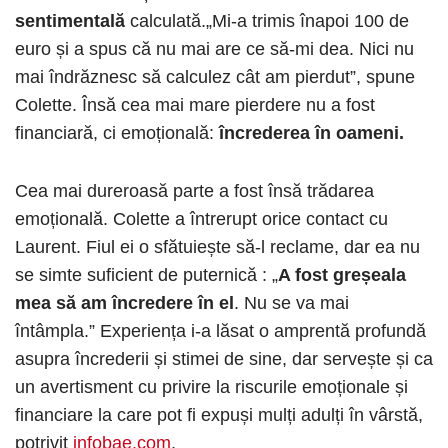
sentimentală
calculată.„Mi-a trimis înapoi 100 de
euro și a spus că nu mai are ce să-mi dea. Nici nu
mai îndrăznesc să calculez cât am pierdut”, spune
Colette. Însă cea mai mare pierdere nu a fost
financiară, ci emoțională:
încrederea în oameni.
Cea mai dureroasă parte a fost însă trădarea
emoțională. Colette a întrerupt orice contact cu
Laurent. Fiul ei o sfătuiește să-l reclame, dar ea nu
se simte suficient de puternică : „
A fost greșeala
mea să am încredere în el
. Nu se va mai
întâmpla.” Experiența i-a lăsat o amprentă profundă
asupra încrederii și stimei de sine, dar servește și ca
un avertisment cu privire la riscurile emoționale și
financiare la care pot fi expuși mulți adulți în vârstă,
potrivit
infobae.com
.