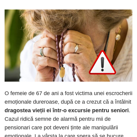
O femeie de 67 de ani a fost victima unei escrocherii
emoționale dureroase, după ce a crezut că a întâlnit
dragostea vieții ei într-o excursie pentru seniori
.
Cazul ridică semne de alarmă pentru mii de
pensionari care pot deveni ținte ale manipulării
emoționale. La vârsta la care spera să se bucure