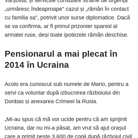
Varșovia, și serviciile consulare străine de urgență
„urmăresc îndeaproape” cazul și „rămân în contact
cu familia sa”, potrivit unor surse diplomatice. Dacă
se va confirma, ar fi primul prizonier spaniol al
armatei ruse, deși toate ipotezele rămân deschise.
Pensionarul a mai plecat în
2014 în Ucraina
Acolo era cunoscut sub numele de Mario, pentru a
servi ca voluntar după izbucnirea războiului din
Donbas și anexarea Crimeei la Rusia.
„Mi-au spus că mă vor ucide pentru că am sprijinit
Ucraina, dar nu mi-a păsat, am vrut să ajut orașul
care a primit peste 3.600 de copii după războiul civil