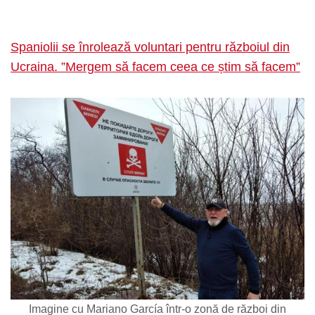
Spaniolii se înrolează voluntari pentru războiul din
Ucraina. ”Mergem să facem ceea ce știm să facem”
Imagine cu Mariano García într-o zonă de război din