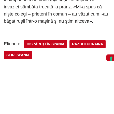
invaziei sâmbăta trecută la prânz: «Mi-a spus că
niște colegi – prieteni în comun – au văzut cum l-au
băgat ruşii într-o maşină şi nu ştim altceva».
Etichete:
DISPĂRUȚI ÎN SPANIA
RAZBOI UCRAINA
STIRI SPANIA