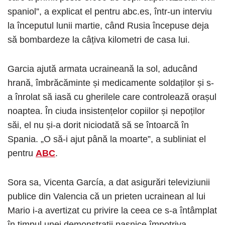
spaniol”, a explicat el pentru abc.es, într-un interviu
la începutul lunii martie, când Rusia începuse deja
să bombardeze la câțiva kilometri de casa lui.
Garcia ajută armata ucraineană la sol, aducând
hrană, îmbrăcăminte și medicamente soldaților și s-
a înrolat să iasă cu gherilele care controlează orașul
noaptea. În ciuda insistențelor copiilor și nepoților
săi, el nu și-a dorit niciodată să se întoarcă în
Spania. „O să-i ajut până la moarte”, a subliniat el
pentru
ABC
.
Sora sa, Vicenta García, a dat asigurări televiziunii
publice din Valencia că un prieten ucrainean al lui
Mario i-a avertizat cu privire la ceea ce s-a întâmplat
în timpul unei demonstrații pașnice împotriva