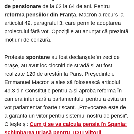
de pensionare
de la 62 la 64 de ani. Pentru
reforma pensiilor din Franța
, Macron a recurs la
articolul 49, paragraful 3, care permite adoptarea
proiectului fără vot. Opozițiile au anunțat că prezintă
moțiuni de cenzură.
Proteste
spontane
au fost declanșate în zeci de
orașe, au avut loc ciocniri de stradă și au fost
realizate 120 de arestări la Paris. Președintele
Emmanuel Macron a ales să folosească articolul
49.3 din Constituție pentru a-și aproba reforma în
camera inferioară a parlamentului pentru a evita un
vot parlamentar foarte riscant. „Provocarea este de
a garanta un viitor pentru sistemul nostru de pensii”.
Citește și:
Cum ți se va calcula pensia în Spania:
schimbarea uriașă pentru TOȚI viitorii