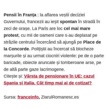
Pensii în Franța
: la aflarea veștii deciziei
Guvernului, francezii au ieșit
spontan
în stradă în
zeci de orașe. La Paris are loc
cel mai mare
protest
, cu mii de oameni care s-au deplasat pe
străzile centrului încercând să ajungă pe
Place de
la Concorde
. Polițiștii au încercat să blocheze
marșurile și au urmat ciocniri violente: pe de o parte
baricade, obiecte aruncate și tomberoane arse, pe
de altă parte gaze lacrimogene.
Citește și:
Vârsta de pensionare în UE: cazul
Spania și Italia. Cât timp mai ai de cotizat?
Sursa:
franceinfo
,
ZiarulRomanesc.es