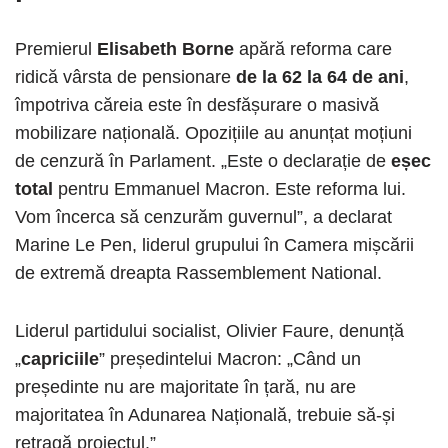
Premierul
Elisabeth Borne
apără reforma care
ridică vârsta de pensionare
de la 62 la 64 de ani
,
împotriva căreia este în desfășurare o masivă
mobilizare națională. Opozițiile au anunțat moțiuni
de cenzură în Parlament. „Este o declarație de
eșec
total
pentru Emmanuel Macron. Este reforma lui.
Vom încerca să cenzurăm guvernul”, a declarat
Marine Le Pen, liderul grupului în Camera mișcării
de extremă dreapta Rassemblement National.
Liderul partidului socialist, Olivier Faure, denunță
„
capriciile
” președintelui Macron: „Când un
președinte nu are majoritate în țară, nu are
majoritatea în Adunarea Națională, trebuie să-și
retragă proiectul.”