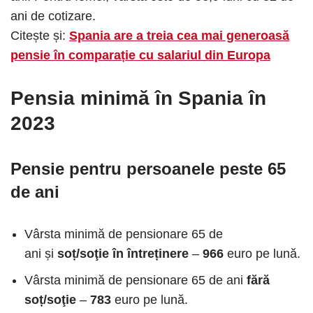
ani de cotizare.
Citește și:
Spania are a treia cea mai generoasă
pensie în comparație cu salariul din Europa
Pensia minimă în Spania în
2023
Pensie pentru persoanele peste 65
de ani
Vârsta minimă de pensionare 65 de
ani și
soț/soţie în întreținere
–
966
euro pe lună.
Vârsta minimă de pensionare 65 de ani
fără
soț/soţie
–
783
euro pe lună.