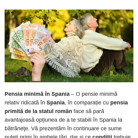
Pensia minimă în Spania
– O pensie minimă
relativ ridicată în
Spania
, în comparație cu
pensia
primită de la statul român
face să pară
avantajoasă opțiunea de a te stabili în Spania la
bătrâneţe. Vă prezentăm în continuare ce sume
puteţi primi în ambele ţări, dar şi ce
condiţii
trebuie