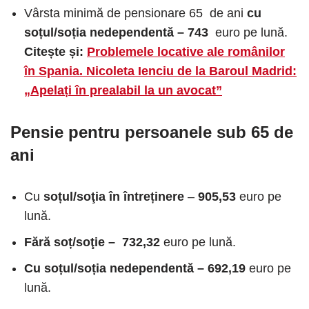
Vârsta minimă de pensionare 65 de ani
cu
soțul/soția
nedependentă – 743
euro pe lună.
Citește și:
Problemele locative ale românilor
în Spania. Nicoleta Ienciu de la Baroul Madrid:
„Apelați în prealabil la un avocat”
Pensie pentru persoanele sub 65 de
ani
Cu
soțul/soţia în întreținere
–
905,53
euro pe
lună.
Fără soț/soţie –
732,32
euro pe lună.
Cu soțul/soția nedependentă – 692,19
euro pe
lună.