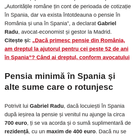
„Autoritățile române țin cont de perioada de cotizație
în Spania, dar va exista întotdeauna o pensie în
România și una în Spania”, a declarat
Gabriel
Radu
, avocat-economist și gestor la Madrid.
Citește și:
„Dacă primesc pensie din România,
am dreptul la ajutorul pentru cei peste 52 de ani
în Spania”? Când ai dreptul, conform avocatului
Pensia minimă în Spania și
alte sume care o rotunjesc
Potrivit lui
Gabriel Radu
, dacă locuiești în Spania
după ieșirea la pensie și venitul nu ajunge la circa
700 euro
, ți se va acorda și o sumă suplimentară de
rezidență
, cu un
maxim de 400 euro
. Dacă nu se