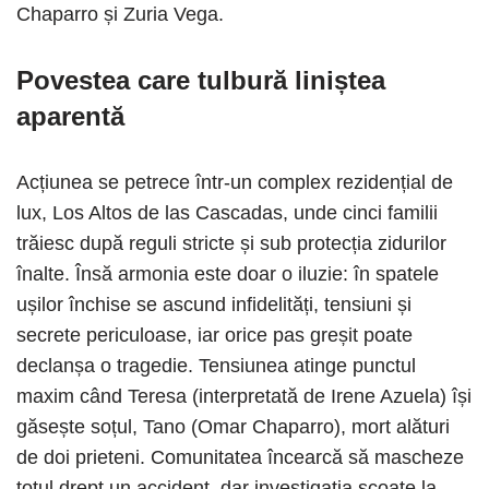
Chaparro și Zuria Vega.
Povestea care tulbură liniștea
aparentă
Acțiunea se petrece într-un complex rezidențial de
lux, Los Altos de las Cascadas, unde cinci familii
trăiesc după reguli stricte și sub protecția zidurilor
înalte. Însă armonia este doar o iluzie: în spatele
ușilor închise se ascund infidelități, tensiuni și
secrete periculoase, iar orice pas greșit poate
declanșa o tragedie. Tensiunea atinge punctul
maxim când Teresa (interpretată de Irene Azuela) își
găsește soțul, Tano (Omar Chaparro), mort alături
de doi prieteni. Comunitatea încearcă să mascheze
totul drept un accident, dar investigația scoate la