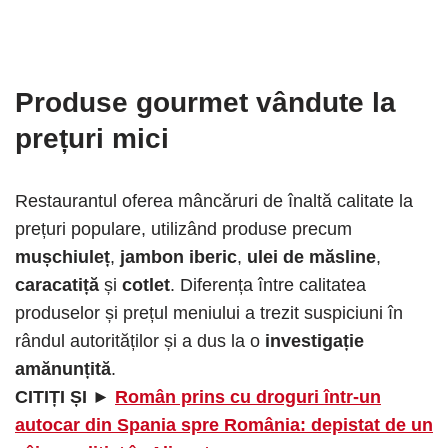
Produse gourmet vândute la
prețuri mici
Restaurantul oferea mâncăruri de înaltă calitate la
prețuri populare, utilizând produse precum
mușchiuleț
,
jambon iberic
,
ulei de măsline
,
caracatiță
și
cotlet
. Diferența între calitatea
produselor și prețul meniului a trezit suspiciuni în
rândul autorităților și a dus la o
investigație
amănunțită
.
CITIȚI ȘI ►
Român prins cu droguri într-un
autocar din Spania spre România: depistat de un