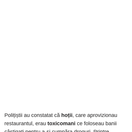
Polițiștii au constatat că
hoții
, care aprovizionau
restaurantul, erau
toxicomani
ce foloseau banii
câștigați pentru a-și cumpăra droguri. Printre