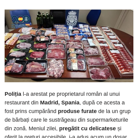
Poliția
l-a arestat pe proprietarul român al unui
restaurant din
Madrid, Spania
, după ce acesta a
fost prins cumpărând
produse furate
de la un grup
de bărbați care le sustrăgeau din supermarketurile
din zonă. Meniul zilei,
pregătit cu delicatese
și
oferit la prețuri accesibile, i-a adus acum un dosar