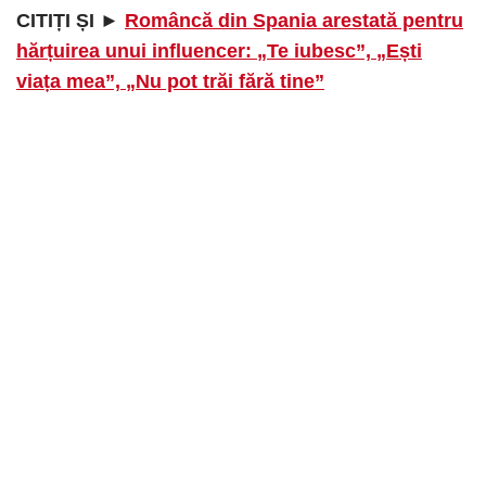
CITIȚI ȘI ►
Româncă din Spania arestată pentru
hărțuirea unui influencer: „Te iubesc”, „Ești
viața mea”, „Nu pot trăi fără tine”